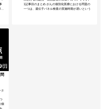
事
1記事目のまとめ がんの個別化医療における問題の
事…
一つは、遺伝子パネル検査の実施時期が遅いという
こと…
る問
ンタ
つ
の個
を