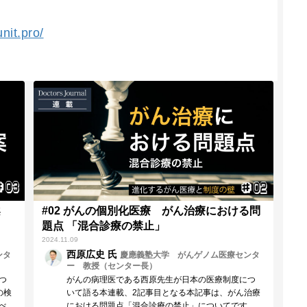
nit.pro/
案
#02 がんの個別化医療 がん治療における問
題点 「混合診療の禁止」
2024.11.09
西原広史 氏
ンタ
慶應義塾大学 がんゲノム医療センタ
ー 教授（センター長）
つ
がんの病理医である西原先生が日本の医療制度につ
の検
いて語る本連載、2記事目となる本記事は、がん治療
べ
における問題点「混合診療の禁止」についてです。