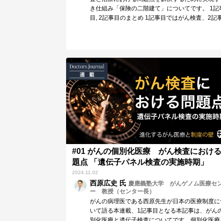
き仕組み「保険の二階建て」についてです。 1記
目, 2記事目のまとめ 1記事目ではがん検査、2記
#01 がんの個別化医療 がん検査におけ
題点 「遺伝子パネル検査の実施時期」
2024.11.02
西原広史 氏
慶應義塾大学 がんゲノム医療セ
ー 教授（センター長）
がんの病理医である西原先生が日本の医療制度に
いて語る本連載、1記事目となる本記事は、がん
別化医療と遺伝子検査についてです。個別化医療