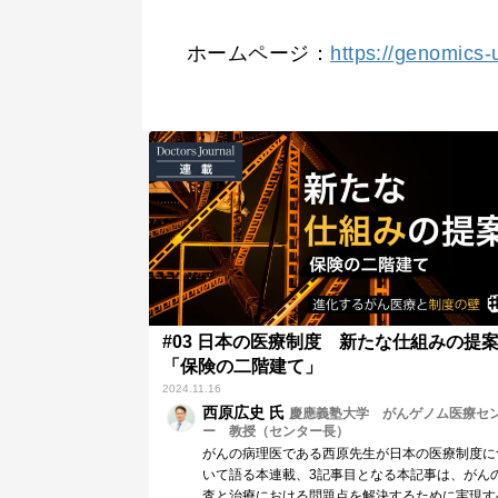
ホームページ：
https://genomics-u
#03 日本の医療制度 新たな仕組みの提
「保険の二階建て」
2024.11.16
西原広史 氏
慶應義塾大学 がんゲノム医療セ
ー 教授（センター長）
がんの病理医である西原先生が日本の医療制度に
いて語る本連載、3記事目となる本記事は、がん
査と治療における問題点を解決するために実現す