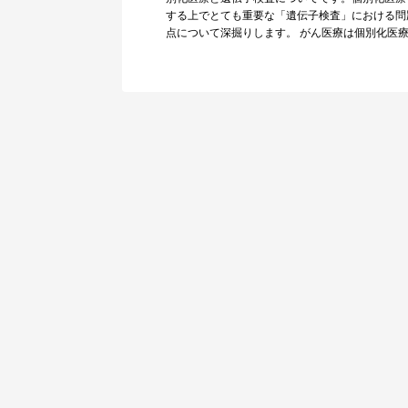
する上でとても重要な「遺伝子検査」における問
点について深掘りします。 がん医療は個別化医
時代 …