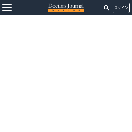
ログイン
ホーム
>
認知症
認知症
在宅ケアチームに精神科医の力を加えた診療モデル
2023.08.11
北田志郎 氏
あおぞら診療所 副院長