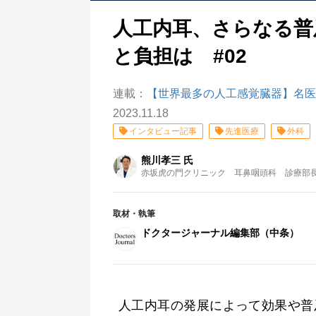
人工内耳、さらなる普
と負担は #02
連載：
【世界最多の人工感覚臓器】名医
2023.11.18
インタビュー記事
先進医療
外科
熊川孝三 氏
赤坂虎の門クリニック 耳鼻咽頭科 診療部
取材・執筆
ドクタージャーナル編集部（中条）
人工内耳の発展によって効果や普