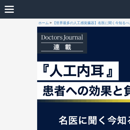
ホーム
>
【世界最多の人工感覚臓器】名医に聞く今知るべ