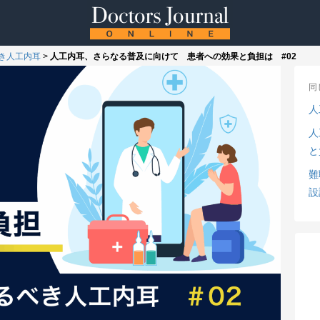
き人工内耳
>
人工内耳、さらなる普及に向けて 患者への効果と負担は #02
同
人
人
と
難
設