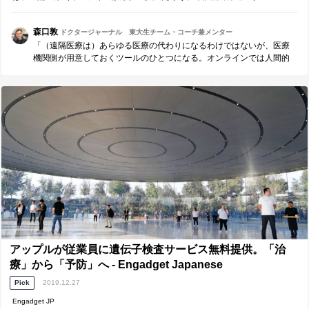
（CDC）によると、米国では2020年、遠隔医療の利用が前年より...
森口敦
ドクタージャーナル 東大生チーム・コーチ兼メンター
「（遠隔医療は）あらゆる医療の代わりになるわけではないが、医療
機関側が用意しておくツールのひとつになる。オンラインでは人間的
なケアができないのではないかという不安があるが、多くの意味で、
むしろ遠隔医療は患者のニーズに応える新たな方法なのだ」
アップルが従業員に遺伝子検査サービス無料提供。「治
療」から「予防」へ - Engadget Japanese
Pick
2019.12.27
Engadget JP