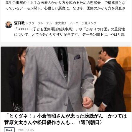
厚生労働省の「上手な医療のかかり方を広めるための懇談会」で構成員とな
っているデーモン閣下。心優しい悪魔に、なぜ今、医療のかかり方を見直さ
ないといけないのか、インタビューしました。
森口敦
ドクタージャーナル 東大生チーム・コーチ兼メンター
「＃8000（子ども医療電話相談事業）」や「かかりつけ医」の重要性
について、とても分かりやすい記事です。 デーモン閣下は、やはり親
切な悪魔です。
「とくダネ！」小倉智昭さんが患った膀胱がん かつては
菅原文太さんや松田優作さんも… 〈週刊朝日〉
Pick
2018.11.05