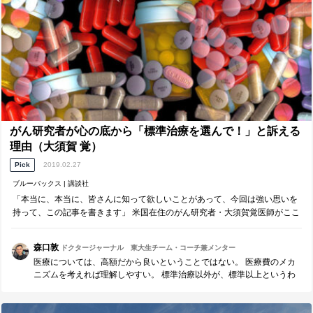
がん研究者が心の底から「標準治療を選んで！」と訴える
理由（大須賀 覚）
Pick
2019.02.27
ブルーバックス | 講談社
「本当に、本当に、皆さんに知って欲しいことがあって、今回は強い思いを
持って、この記事を書きます」 米国在住のがん研究者・大須賀覚医師がここ
まで訴える「がん標準治療を選択せず、代替医療へ進むことの危険性」と
は？ がんにかかわるすべての人にとっ…
森口敦
ドクタージャーナル 東大生チーム・コーチ兼メンター
医療については、高額だから良いということではない。 医療費のメカ
ニズムを考えれば理解しやすい。 標準治療以外が、標準以上というわ
けでもない。 損得勘定ではなく誠実性を大切にしている 勤勉な医師が
そばにいると、医療リテラシーが 身につきやすい(^^)