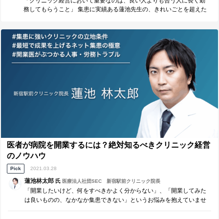
「クリニック経営において重要なのは、良い人よりも合う人に長く勤
務してもらうこと」 集患に実績ある蓮池先生の、きれいごとを超えた
実践的な考え。 とても納得です。
医者が病院を開業するには？絶対知るべきクリニック経営
のノウハウ
Pick
2021.03.28
蓮池林太郎
氏
医療法人社団SEC 新宿駅前クリニック院長
「開業したいけど、何をすべきかよく分からない」、「開業してみた
は良いものの、なかなか集患できない」というお悩みを抱えていませ
んか？ クリニック激戦区の新宿にて1日に400人ほどが来院するクリニ
ックに成長させた実体験をもとに、経営ノウハウを分かりやすくお伝