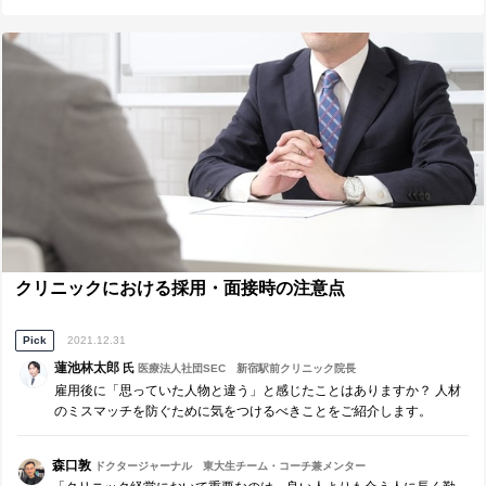
わす。 ・スタッフが理解しやすい環境・関係を用意しておく。
クリニックにおける採用・面接時の注意点
Pick
2021.12.31
蓮池林太郎
氏
医療法人社団SEC 新宿駅前クリニック院長
雇用後に「思っていた人物と違う」と感じたことはありますか？ 人材
のミスマッチを防ぐために気をつけるべきことをご紹介します。
森口敦
ドクタージャーナル 東大生チーム・コーチ兼メンター