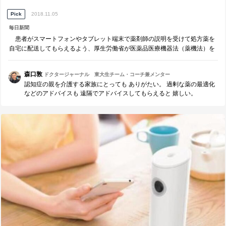
Pick
2018.11.05
毎日新聞
患者がスマートフォンやタブレット端末で薬剤師の説明を受けて処方薬を
自宅に配送してもらえるよう、厚生労働省が医薬品医療機器法（薬機法）を
改正する方針を固めた。来年の通常国会に法案提出し、早ければ２０２０年
春の実施を目指す。医師によるオンライ…
森口敦
ドクタージャーナル 東大生チーム・コーチ兼メンター
認知症の親を介護する家族にとっても ありがたい。 過剰な薬の最適化
などのアドバイスも 遠隔でアドバイスしてもらえると 嬉しい。