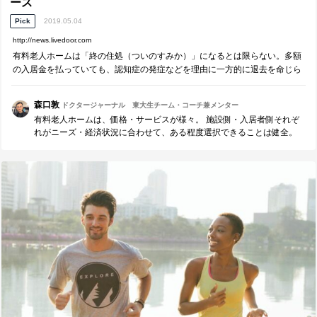
ース
Pick
2019.05.04
http://news.livedoor.com
有料老人ホームは「終の住処（ついのすみか）」になるとは限らない。多額
の入居金を払っていても、認知症の発症などを理由に一方的に退去を命じら
れることがあるのだ。「終身契約」の落とし穴について、看護師・保健
森口敦
ドクタージャーナル 東大生チーム・コーチ兼メンター
有料老人ホームは、価格・サービスが様々。 施設側・入居者側それぞ
れがニーズ・経済状況に合わせて、ある程度選択できることは健全。
また選択した責任を互いに認識することも大切。 ただし、入居時の約
束を守らない施設があるとしたら、大きな問題。 入居者にとっては精
神面・肉体面・経済面などスイッチングコストが高いサービス。 しか
も、弱い立場の入居者にとっては、施設側の理不尽に対して泣き寝入
りせざるを得ないケースもある。 ※現状では施設ケアマネが中立的な
役割を果たしづらいケースもある。 理不尽な施設から入居者を守る仕
組みを強化する必要がある。