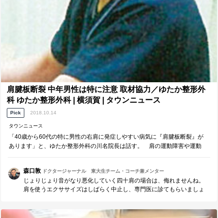
肩腱板断裂 中年男性は特に注意 取材協力／ゆたか整形外
科 ゆたか整形外科 | 横須賀 | タウンニュース
Pick
2018.10.14
タウンニュース
「40歳から60代の特に男性の右肩に発症しやすい病気に『肩腱板断裂』が
あります」と、ゆたか整形外科の川名院長は話す。 肩の運動障害や運動
痛・夜間痛があるが、多くは肩の挙...
森口敦
ドクタージャーナル 東大生チーム・コーチ兼メンター
じょりじょり音がなり悪化していく四十肩の場合は、侮れませんね。
肩を使うエクササイズはしばらく中止し、専門医に診てもらいましょ
う。