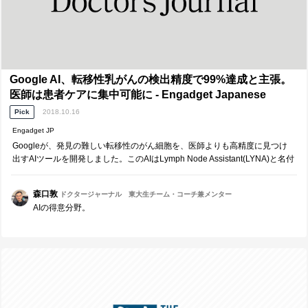
Google AI、転移性乳がんの検出精度で99%達成と主張。
医師は患者ケアに集中可能に - Engadget Japanese
Pick
2018.10.16
Engadget JP
Googleが、発見の難しい転移性のがん細胞を、医師よりも高精度に見つけ
出すAIツールを開発しました。このAIはLymph Node Assistant(LYNA)と名付
けられ、2種類の病理学的スライド画像を用いて、さまざまな転移性がん細
胞…
森口敦
ドクタージャーナル 東大生チーム・コーチ兼メンター
AIの得意分野。