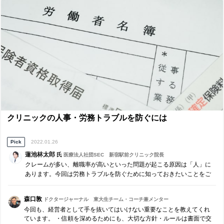
心強い存在です。 「日本の再生医療のデファクトスタンダードを構築
する」というビジョン。応援しております！！
クリニックの人事・労務トラブルを防ぐには
Pick
2022.01.26
蓮池林太郎
氏
医療法人社団SEC 新宿駅前クリニック院長
クレームが多い、離職率が高いといった問題が起こる原因は「人」に
あります。今回は労務トラブルを防ぐために知っておきたいことをご
紹介します。
森口敦
ドクタージャーナル 東大生チーム・コーチ兼メンター
今回も、経営者として手を抜いてはいけない重要なことを教えてくれ
ています。 ・信頼を深めるためにも、大切な方針・ルールは書面で交