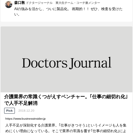
森口敦
ドクタージャーナル 東大生チーム・コーチ兼メンター
AIの強みを活かし、ついに製品化。 画期的！！ ぜひ、検査を受けた
い。
介護業界の常識くつがえすベンチャー。｢仕事の細切れ化｣
で人手不足解消
Pick
2018.12.20
https://www.businessinsider.jp
人手不足が深刻化する介護業界。｢仕事がきつそう｣というイメージも人を集
めにくい理由になっている。そこで業界の常識を覆す｢仕事の細切れ化｣によ