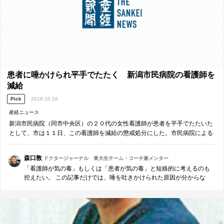
患者に唾かけられ平手でたたく 新潟市民病院の看護師を
減給
Pick
2018.10.16
産経ニュース
新潟市民病院（同市中央区）の２０代の女性看護師が患者を平手でたたいた
として、市は１１日、この看護師を減給の懲戒処分にした。市民病院による
と、看護師は７月下旬、入…
森口敦
ドクタージャーナル 東大生チーム・コーチ兼メンター
「看護師が気の毒」もしくは「患者が気の毒」と短絡的に考えるのも
控えたい。 この記事だけでは、唾を吐きかけられた原因が分からな
い。