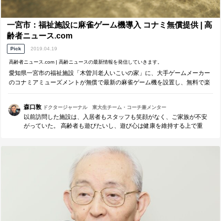
一宮市：福祉施設に麻雀ゲーム機導入 コナミ無償提供 | 高
齢者ニュース.com
Pick
2019.04.19
高齢者ニュース.com | 高齢ニュースの最新情報を発信していきます。
愛知県一宮市の福祉施設「木曽川老人いこいの家」に、大手ゲームメーカー
のコナミアミューズメントが無償で最新の麻雀ゲーム機を設置し、無料で楽
しめるように提供しました。 ◇「認知症予防に役立てば」と市は期待 今年1
月、一宮市とコナミアミューズメン…
森口敦
ドクタージャーナル 東大生チーム・コーチ兼メンター
以前訪問した施設は、入居者もスタッフも笑顔がなく、ご家族が不安
がっていた。 高齢者も遊びたいし、遊び心は健康を維持する上で重
要。 理想は、人とのコミュニケーションを通じてのレクリエーション
だが、 スタッフ不足であれば、高齢者に適したゲーム機を活用するこ
とも大切な考え。