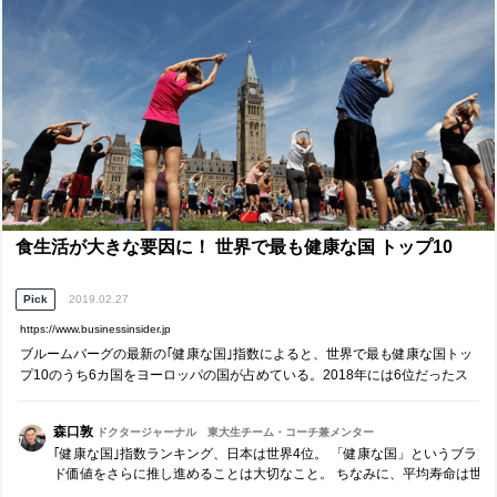
食生活が大きな要因に！ 世界で最も健康な国 トップ10
Pick
2019.02.27
https://www.businessinsider.jp
ブルームバーグの最新の｢健康な国｣指数によると、世界で最も健康な国トッ
プ10のうち6カ国をヨーロッパの国が占めている。2018年には6位だったス
ペ...
森口敦
ドクタージャーナル 東大生チーム・コーチ兼メンター
｢健康な国｣指数ランキング、日本は世界4位。 「健康な国」というブラン
ド価値をさらに推し進めることは大切なこと。 ちなみに、平均寿命は世
界1位、健康寿命は世界2位です。