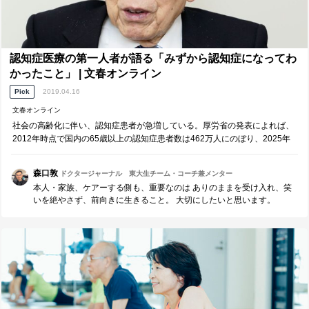
認知症医療の第一人者が語る「みずから認知症になってわ
かったこと」 | 文春オンライン
Pick
2019.04.16
文春オンライン
社会の高齢化に伴い、認知症患者が急増している。厚労省の発表によれば、
2012年時点で国内の65歳以上の認知症患者数は462万人にのぼり、2025年
には約700万人、高齢者の約5人に1人が認知症になると…
森口敦
ドクタージャーナル 東大生チーム・コーチ兼メンター
本人・家族、ケアーする側も、重要なのは ありのままを受け入れ、笑
いを絶やさず、前向きに生きること。 大切にしたいと思います。