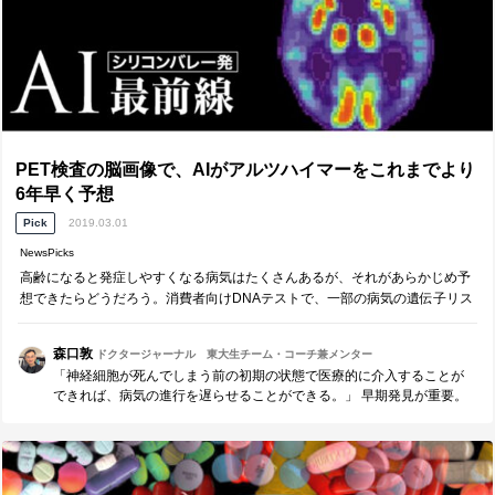
PET検査の脳画像で、AIがアルツハイマーをこれまでより
6年早く予想
Pick
2019.03.01
NewsPicks
高齢になると発症しやすくなる病気はたくさんあるが、それがあらかじめ予
想できたらどうだろう。消費者向けDNAテストで、一部の病気の遺伝子リス
クの存在がある程度わかるようになっているが、AIもこの分...
森口敦
ドクタージャーナル 東大生チーム・コーチ兼メンター
「神経細胞が死んでしまう前の初期の状態で医療的に介入することが
できれば、病気の進行を遅らせることができる。」 早期発見が重要。