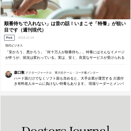
順番待ちで入れない」は昔の話！いまこそ「特養」が狙い
目です（週刊現代）
Pick
2018.10.19
現代ビジネス
「安かろう、悪かろう」「何十万人が順番待ち」。特養にはそんなイメージ
が伴うが、状況は変わっている。実は、安く、良質なサービスが受けられる
チャンスが隠れているのだ。
森口敦
ドクタージャーナル 東大生チーム・コーチ兼メンター
ハード面だけでなくソフト面も含めると、大手企業が運営する 介護付
き有料老人ホームに負けない特養もあります。 現場リーダーとメンバ
ーが活き活きと働いているホームは、入居者も笑顔。