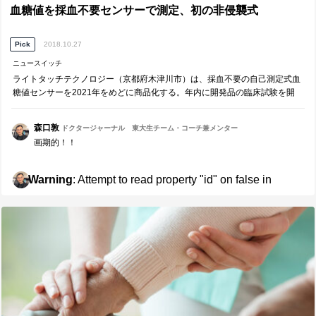
血糖値を採血不要センサーで測定、初の非侵襲式
Pick
2018.10.27
ニュースイッチ
ライトタッチテクノロジー（京都府木津川市）は、採血不要の自己測定式血
糖値センサーを2021年をめどに商品化する。年内に開発品の臨床試験を開
始し、20年にも医療機器として申請する。認可されれば国際標準化機構
森口敦
ドクタージャーナル 東大生チーム・コーチ兼メンター
画期的！！
Warning
: Attempt to read property "id" on false in
/home/doctorj/doctor-journal.com/public_html/wp-
content/themes/journal/template-parts/pickers.php
on line
26