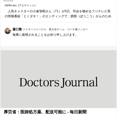
AERA dot. (アエラドット)
人気キャスターの小倉智昭さん（71）が5日、司会を務めるフジテレビ系
の情報番組「とくダネ！」のエンディングで、膀胱（ぼうこう）がんのため
に膀胱の全摘手術をすることを発表した。病院で検査などを受けるた...
森口敦
ドクタージャーナル 東大生チーム・コーチ兼メンター
無事に復帰されることをお祈り申し上げます。
厚労省：医師処方薬、配送可能に - 毎日新聞