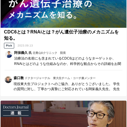
CDC6とは？RNAiとは？がん遺伝子治療のメカニズムを
知る。
Pick
2023.09.13
阿保義久
氏
北青山Dクリニック 院長
治療法の名前にも含まれているCDC6はどのようなターゲットか、
RNAiとはどのような仕組みなのか、科学的な観点からその詳細をお聞
きしました。
森口敦
ドクタージャーナル 東大生チーム・コーチ兼メンター
現役東大生プロジェクトへのご協力、ありがとうございました。 学生
の質問に対し、丁寧かつ真摯にご対応されている阿保義久先生。 先生
の暖かく誠実なお人柄にも、あらためて感動いたしました。