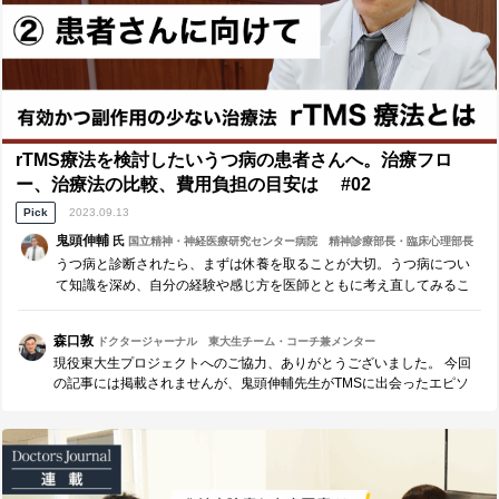
rTMS療法を検討したいうつ病の患者さんへ。治療フロ
ー、治療法の比較、費用負担の目安は #02
Pick
2023.09.13
鬼頭伸輔
氏
国立精神・神経医療研究センター病院 精神診療部長・臨床心理部長
（併任）
うつ病と診断されたら、まずは休養を取ることが大切。うつ病につい
て知識を深め、自分の経験や感じ方を医師とともに考え直してみるこ
とも有効です。そのうえで、中等症の患者さんに対して検討されるの
がお薬やTMS療法です。本記事ではこうした治療を比較検討したい患
森口敦
ドクタージャーナル 東大生チーム・コーチ兼メンター
者さんに向けて、うつ病の治療フロー、TMS療法と他の治療との比
現役東大生プロジェクトへのご協力、ありがとうございました。 今回
較、費用負担の目安をお伝えします。
の記事には掲載されませんが、鬼頭伸輔先生がTMSに出会ったエピソ
ードや、TMSの今後の発展・応用の可能性も、大変に興味深い話ばか
りでした。 頭蓋骨の中を直接しかも安全に刺激を与えながら治療す
る。 画期的だからこそ、より丁寧に慎重に研究を重ねている鬼頭伸輔
先生。 引き続き、応援しております！！