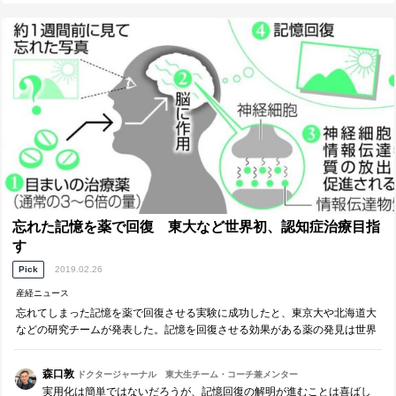
https://memorva.jp/ranking/unfpa/who_whs_life_expectancy.php
https://memorva.jp/ranking/unfpa/who_whs_healthy_life_expectancy.php
忘れた記憶を薬で回復 東大など世界初、認知症治療目指
す
Pick
2019.02.26
産経ニュース
忘れてしまった記憶を薬で回復させる実験に成功したと、東京大や北海道大
などの研究チームが発表した。記憶を回復させる効果がある薬の発見は世界
初という。アルツハイマー…
森口敦
ドクタージャーナル 東大生チーム・コーチ兼メンター
実用化は簡単ではないだろうが、記憶回復の解明が進むことは喜ばし