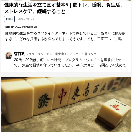
健康的な生活を立て直す基本5｜筋トレ、睡眠、食生活、
ストレスケア、継続すること
Pick
2019.05.03
https://www.lifehacker.jp
健康的な生活をするコツをインターネットで探していると、あまりに数が多
すぎて、どれを採用するか悩んでしまいそうです。でも、正直言って、睡
眠、エクササイ...
森口敦
ドクタージャーナル 東大生チーム・コーチ兼メンター
20代・30代は、筋トレの時間・プログラム・ウエイトを事前に決め
て、 気合で習慣を守っていましたが、 40代の今は、時間だけを決めて
とりあえずジムへ。 プログラムは無理せず心身と会話し、エクササイ
ズしながら決めています。 汗を流すとストレス発散にもなるし、食
事・睡眠も健康的になってくる。 極端なことをやって、無理をするよ
り、 無難なことをコツコツやることの大切さを、今は楽しんでいます
(^^)