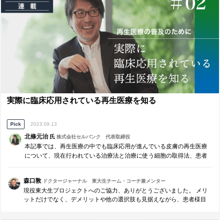
実際に臨床応用されている再生医療を知る
Pick
2023.09.13
北條元治
氏
株式会社セルバンク 代表取締役
本記事では、再生医療の中でも臨床応用が進んでいる皮膚の再生医療
について、現在行われている治療法と治療に使う細胞の取得法、患者
さんにかかる負担をお聞きしました。
森口敦
ドクタージャーナル 東大生チーム・コーチ兼メンター
現役東大生プロジェクトへのご協力、ありがとうございました。 メリ
ットだけでなく、デメリットや他の選択肢も見据えながら、患者様目
線で、語られている北條元治先生。 自分に対しても、相手に対しても
フェアである、まさに紳士。 患者様にとって、医療関係者にとって、