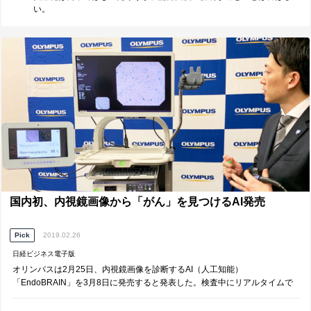
い。
国内初、内視鏡画像から「がん」を見つけるAI発売
Pick
2019.02.26
日経ビジネス電子版
オリンパスは2月25日、内視鏡画像を診断するAI（人工知能）
「EndoBRAIN」を3月8日に発売すると発表した。検査中にリアルタイムで
腫瘍を判別し、医師の診断を支援する。同製品は内視鏡分野において日本で
初めて薬事承認を受けたAI製品だ