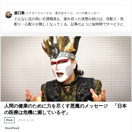
って、...
森口敦
ドクタージャーナル 東大生チーム・コーチ兼メンター
どんなに志の高い介護職員も、疲れ切った状態が続けば、目配り・気
配り・心配りが難しくなってくる。記事のように短時間でサービスに
集中できる仕組を作ることが大切だと思う。 「ひたすらお年寄りの話
を傾聴する役割」、重要！！
人間の健康のために力を尽くす悪魔のメッセージ 「日本
の医療は危機に瀕しているぞ」
Pick
2018.12.18
BuzzFeed