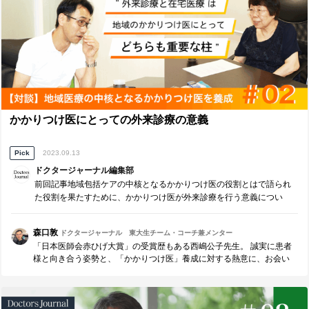
かかりつけ医にとっての外来診療の意義
Pick
2023.09.13
ドクタージャーナル編集部
前回記事地域包括ケアの中核となるかかりつけ医の役割とはで語られ
た役割を果たすために、かかりつけ医が外来診療を行う意義につい
て、西嶋医師・英医師の経験をもとに語っていただきました。
森口敦
ドクタージャーナル 東大生チーム・コーチ兼メンター
「日本医師会赤ひげ大賞」の受賞歴もある西嶋公子先生。 誠実に患者
様と向き合う姿勢と、「かかりつけ医」養成に対する熱意に、お会い
するたびに感動し、元気を頂きます。 毎回、お会いするのが楽しみで
す！！ 「かかりつけ医」養成の仕組み作り、ご一緒にできることを嬉
しく思います。