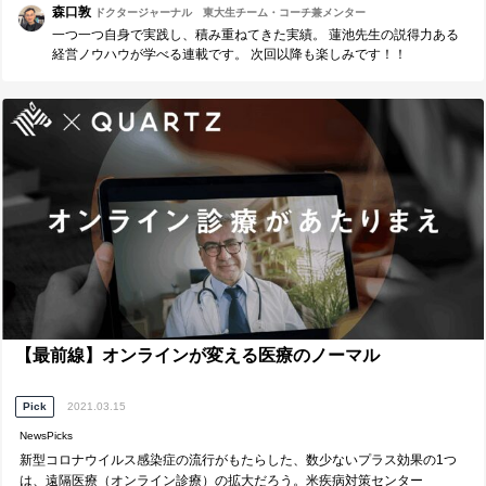
森口敦
ドクタージャーナル 東大生チーム・コーチ兼メンター
えしていきます。
一つ一つ自身で実践し、積み重ねてきた実績。 蓮池先生の説得力ある
経営ノウハウが学べる連載です。 次回以降も楽しみです！！
【最前線】オンラインが変える医療のノーマル
Pick
2021.03.15
NewsPicks
新型コロナウイルス感染症の流行がもたらした、数少ないプラス効果の1つ
は、遠隔医療（オンライン診療）の拡大だろう。米疾病対策センター