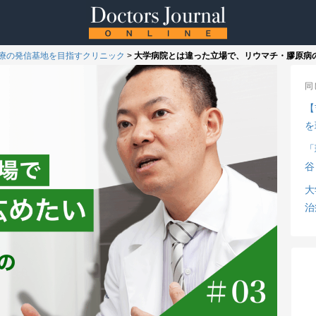
療の発信基地を目指すクリニック
>
大学病院とは違った立場で、リウマチ・膠原病
同
【
を
「
谷
大
治