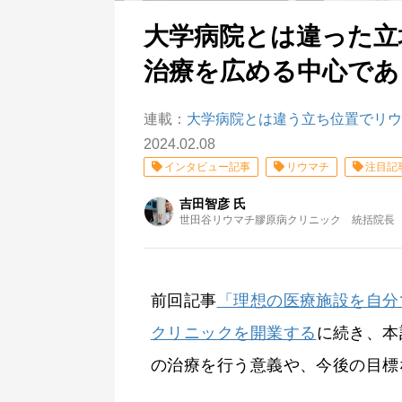
大学病院とは違った立
治療を広める中心であ
連載：
大学病院とは違う立ち位置でリウ
2024.02.08
インタビュー記事
リウマチ
注目記
吉田智彦 氏
世田谷リウマチ膠原病クリニック 統括院長
前回記事
「理想の医療施設を自分
クリニックを開業する
に続き、本
の治療を行う意義や、今後の目標