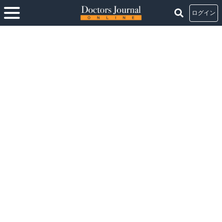
ログイン
ホーム
>
病院・診療所を買って経営者になろう！
>
【動画で解説】病院を買うメ
リットは？勤務医と経営者は何が違うのか
【動画で解説】病院を買うメリットは？勤務医と経
営者は何が違うのか
連載：
病院・診療所を買って経営者になろう！
2023.06.29
クリニック経営
注目記事
開業支援