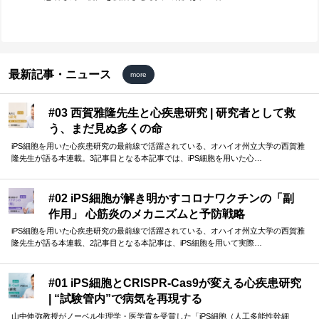
最新記事・ニュース
more
#03 西賀雅隆先生と心疾患研究 | 研究者として救
う、まだ見ぬ多くの命
iPS細胞を用いた心疾患研究の最前線で活躍されている、オハイオ州立大学の西賀雅
隆先生が語る本連載。3記事目となる本記事では、iPS細胞を用いた心…
#02 iPS細胞が解き明かすコロナワクチンの「副
作用」 心筋炎のメカニズムと予防戦略
iPS細胞を用いた心疾患研究の最前線で活躍されている、オハイオ州立大学の西賀雅
隆先生が語る本連載、2記事目となる本記事は、iPS細胞を用いて実際…
#01 iPS細胞とCRISPR-Cas9が変える心疾患研究
| “試験管内”で病気を再現する
山中伸弥教授がノーベル生理学・医学賞を受賞した「iPS細胞（人工多能性幹細