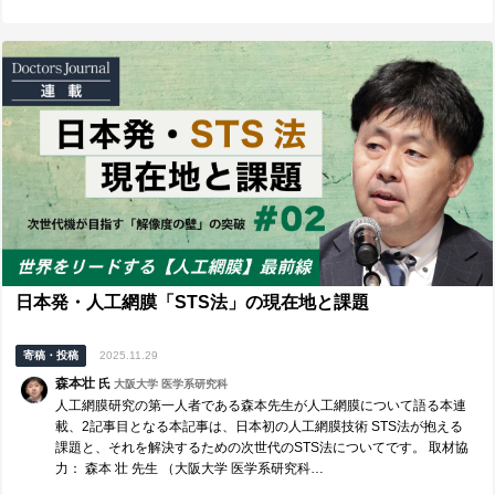
日本発・人工網膜「STS法」の現在地と課題
寄稿・投稿
2025.11.29
森本壮
氏
大阪大学 医学系研究科
人工網膜研究の第一人者である森本先生が人工網膜について語る本連
載、2記事目となる本記事は、日本初の人工網膜技術 STS法が抱える
課題と、それを解決するための次世代のSTS法についてです。 取材協
力： 森本 壮 先生 （大阪大学 医学系研究科…