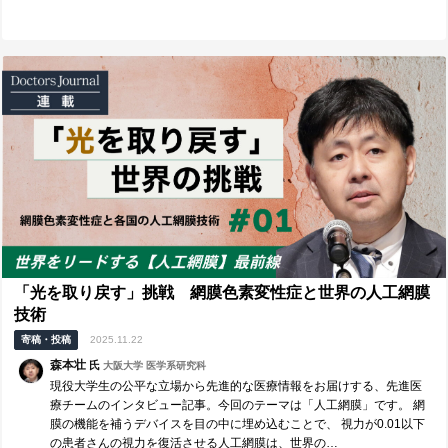
「光を取り戻す」挑戦 網膜色素変性症と世界の人工網膜
技術
寄稿・投稿
2025.11.22
森本壮
氏
大阪大学 医学系研究科
現役大学生の公平な立場から先進的な医療情報をお届けする、先進医
療チームのインタビュー記事。今回のテーマは「人工網膜」です。 網
膜の機能を補うデバイスを目の中に埋め込むことで、 視力が0.01以下
の患者さんの視力を復活させる人工網膜は、世界の…