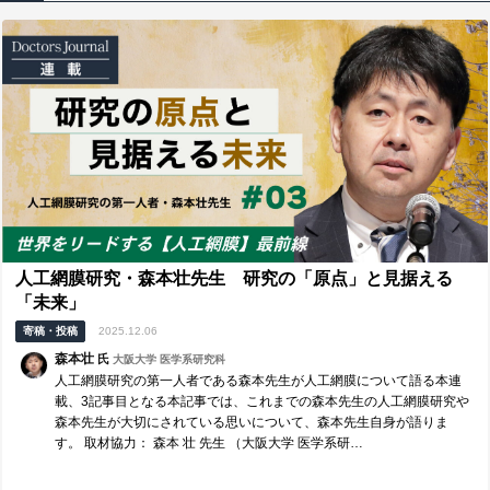
人工網膜研究・森本壮先生 研究の「原点」と見据える
「未来」
寄稿・投稿
2025.12.06
森本壮
氏
大阪大学 医学系研究科
人工網膜研究の第一人者である森本先生が人工網膜について語る本連
載、3記事目となる本記事では、これまでの森本先生の人工網膜研究や
森本先生が大切にされている思いについて、森本先生自身が語りま
す。 取材協力： 森本 壮 先生 （大阪大学 医学系研…