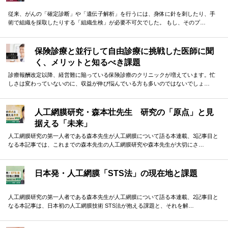
従来、がんの「確定診断」や「遺伝子解析」を行うには、身体に針を刺したり、手
術で組織を採取したりする「組織生検」が必要不可欠でした。 もし、そのプ…
保険診療と並行して自由診療に挑戦した医師に聞
く、メリットと知るべき課題
診療報酬改定以降、経営難に陥っている保険診療のクリニックが増えています。忙
しさは変わっていないのに、収益が伸び悩んでいる方も多いのではないでしょ…
人工網膜研究・森本壮先生 研究の「原点」と見
据える「未来」
人工網膜研究の第一人者である森本先生が人工網膜について語る本連載、3記事目と
なる本記事では、これまでの森本先生の人工網膜研究や森本先生が大切にさ…
日本発・人工網膜「STS法」の現在地と課題
人工網膜研究の第一人者である森本先生が人工網膜について語る本連載、2記事目と
なる本記事は、日本初の人工網膜技術 STS法が抱える課題と、それを解…