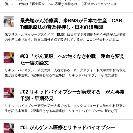
胞）」。 近年は「再生医療」への応用が期待され、心不全やパーキンソン病…
最先端がん治療薬、米BMSが日本で生産 CAR-
T細胞療法の普及後押し - 日本経済新聞
米ブリストルマイヤーズスクイブ（BMS）は日本で免疫細胞を使う先端がん治療薬
の生産に乗り出す。現在は海外拠点で製造しているが、ニコン子会社と組み…
#03 「がん克服」への飽くなき挑戦 運命を変え
た一編の論文
リキッドバイオプシー研究の第一人者である、オックスフォード大学の中村能章先
生が語る本連載、3記事目となる本記事は、リキッドバイオプシー研究に最前…
#02 リキッドバイオプシーが実現する がん再発
予測・早期発見
リキッドバイオプシー研究の第一人者である、オックスフォード大学の中村能章先
生が語る本連載、2記事目となる本記事は、リキッドバイオプシーの新たな可…
#01 がんゲノム医療とリキッドバイオプシー