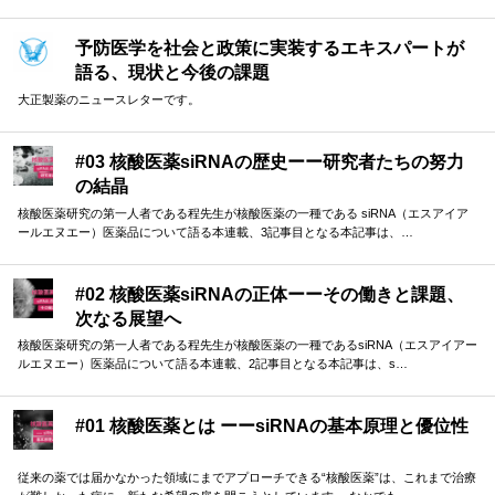
予防医学を社会と政策に実装するエキスパートが
語る、現状と今後の課題
大正製薬のニュースレターです。
#03 核酸医薬siRNAの歴史ーー研究者たちの努力
の結晶
核酸医薬研究の第一人者である程先生が核酸医薬の一種である siRNA（エスアイア
ールエヌエー）医薬品について語る本連載、3記事目となる本記事は、…
#02 核酸医薬siRNAの正体ーーその働きと課題、
次なる展望へ
核酸医薬研究の第一人者である程先生が核酸医薬の一種であるsiRNA（エスアイアー
ルエヌエー）医薬品について語る本連載、2記事目となる本記事は、s…
#01 核酸医薬とは ーーsiRNAの基本原理と優位性
従来の薬では届かなかった領域にまでアプローチできる“核酸医薬”は、これまで治療