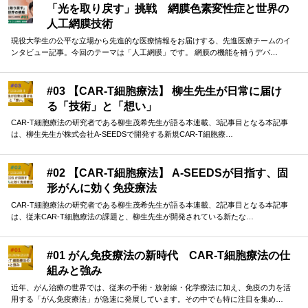
「光を取り戻す」挑戦 網膜色素変性症と世界の
人工網膜技術
現役大学生の公平な立場から先進的な医療情報をお届けする、先進医療チームのイ
ンタビュー記事。今回のテーマは「人工網膜」です。 網膜の機能を補うデバ…
#03 【CAR-T細胞療法】 柳生先生が日常に届け
る「技術」と「想い」
CAR-T細胞療法の研究者である柳生茂希先生が語る本連載、3記事目となる本記事
は、柳生先生が株式会社A-SEEDSで開発する新規CAR-T細胞療…
#02 【CAR-T細胞療法】 A-SEEDSが目指す、固
形がんに効く免疫療法
CAR-T細胞療法の研究者である柳生茂希先生が語る本連載、2記事目となる本記事
は、従来CAR-T細胞療法の課題と、柳生先生が開発されている新たな…
#01 がん免疫療法の新時代 CAR-T細胞療法の仕
組みと強み
近年、がん治療の世界では、従来の手術・放射線・化学療法に加え、免疫の力を活
用する「がん免疫療法」が急速に発展しています。その中でも特に注目を集め…