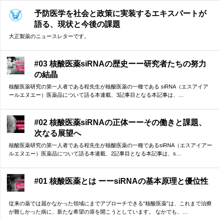
予防医学を社会と政策に実装するエキスパートが
語る、現状と今後の課題
大正製薬のニュースレターです。
#03 核酸医薬siRNAの歴史ーー研究者たちの努力
の結晶
核酸医薬研究の第一人者である程先生が核酸医薬の一種である siRNA（エスアイア
ールエヌエー）医薬品について語る本連載、3記事目となる本記事は、…
#02 核酸医薬siRNAの正体ーーその働きと課題、
次なる展望へ
核酸医薬研究の第一人者である程先生が核酸医薬の一種であるsiRNA（エスアイアー
ルエヌエー）医薬品について語る本連載、2記事目となる本記事は、s…
#01 核酸医薬とは ーーsiRNAの基本原理と優位性
従来の薬では届かなかった領域にまでアプローチできる“核酸医薬”は、これまで治療
が難しかった病に、新たな希望の扉を開こうとしています。 なかでも、…