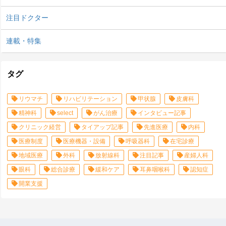
注目ドクター
連載・特集
タグ
リウマチ
リハビリテーション
甲状腺
皮膚科
精神科
select
がん治療
インタビュー記事
クリニック経営
タイアップ記事
先進医療
内科
医療制度
医療機器・設備
呼吸器科
在宅診療
地域医療
外科
放射線科
注目記事
産婦人科
眼科
総合診療
緩和ケア
耳鼻咽喉科
認知症
開業支援