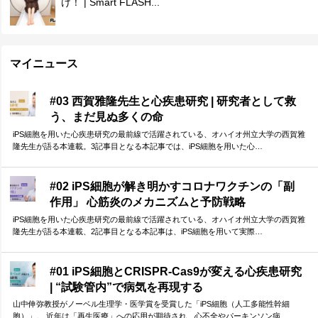
け！ | Smart FLASH...
マイニュース
#03 西賀雅隆先生と心疾患研究 | 研究者として救
う、まだ見ぬ多くの命
iPS細胞を用いた心疾患研究の最前線で活躍されている、オハイオ州立大学の西賀雅
隆先生が語る本連載。3記事目となる本記事では、iPS細胞を用いた心…
#02 iPS細胞が解き明かすコロナワクチンの「副
作用」 心筋炎のメカニズムと予防戦略
iPS細胞を用いた心疾患研究の最前線で活躍されている、オハイオ州立大学の西賀雅
隆先生が語る本連載、2記事目となる本記事は、iPS細胞を用いて実際…
#01 iPS細胞とCRISPR-Cas9が変える心疾患研究
| “試験管内”で病気を再現する
山中伸弥教授がノーベル生理学・医学賞を受賞した「iPS細胞（人工多能性幹細
胞）」。 近年は「再生医療」への応用が期待され、心不全やパーキンソン病…