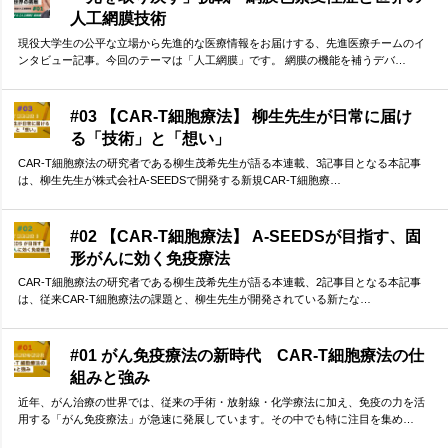
人工網膜技術
現役大学生の公平な立場から先進的な医療情報をお届けする、先進医療チームのイ
ンタビュー記事。今回のテーマは「人工網膜」です。 網膜の機能を補うデバ…
#03 【CAR-T細胞療法】 柳生先生が日常に届け
る「技術」と「想い」
CAR-T細胞療法の研究者である柳生茂希先生が語る本連載、3記事目となる本記事
は、柳生先生が株式会社A-SEEDSで開発する新規CAR-T細胞療…
#02 【CAR-T細胞療法】 A-SEEDSが目指す、固
形がんに効く免疫療法
CAR-T細胞療法の研究者である柳生茂希先生が語る本連載、2記事目となる本記事
は、従来CAR-T細胞療法の課題と、柳生先生が開発されている新たな…
#01 がん免疫療法の新時代 CAR-T細胞療法の仕
組みと強み
近年、がん治療の世界では、従来の手術・放射線・化学療法に加え、免疫の力を活
用する「がん免疫療法」が急速に発展しています。その中でも特に注目を集め…