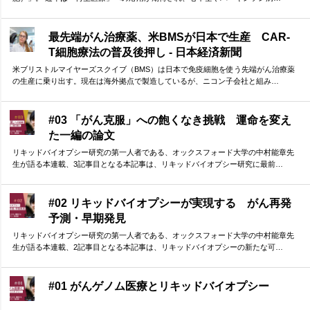
最先端がん治療薬、米BMSが日本で生産 CAR-
T細胞療法の普及後押し - 日本経済新聞
米ブリストルマイヤーズスクイブ（BMS）は日本で免疫細胞を使う先端がん治療薬
の生産に乗り出す。現在は海外拠点で製造しているが、ニコン子会社と組み…
#03 「がん克服」への飽くなき挑戦 運命を変え
た一編の論文
リキッドバイオプシー研究の第一人者である、オックスフォード大学の中村能章先
生が語る本連載、3記事目となる本記事は、リキッドバイオプシー研究に最前…
#02 リキッドバイオプシーが実現する がん再発
予測・早期発見
リキッドバイオプシー研究の第一人者である、オックスフォード大学の中村能章先
生が語る本連載、2記事目となる本記事は、リキッドバイオプシーの新たな可…
#01 がんゲノム医療とリキッドバイオプシー