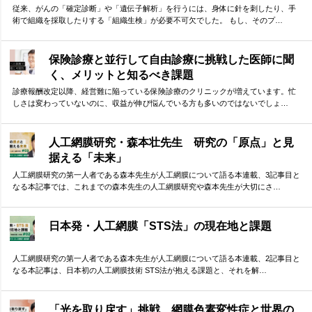
従来、がんの「確定診断」や「遺伝子解析」を行うには、身体に針を刺したり、手
術で組織を採取したりする「組織生検」が必要不可欠でした。 もし、そのプ…
保険診療と並行して自由診療に挑戦した医師に聞
く、メリットと知るべき課題
診療報酬改定以降、経営難に陥っている保険診療のクリニックが増えています。忙
しさは変わっていないのに、収益が伸び悩んでいる方も多いのではないでしょ…
人工網膜研究・森本壮先生 研究の「原点」と見
据える「未来」
人工網膜研究の第一人者である森本先生が人工網膜について語る本連載、3記事目と
なる本記事では、これまでの森本先生の人工網膜研究や森本先生が大切にさ…
日本発・人工網膜「STS法」の現在地と課題
人工網膜研究の第一人者である森本先生が人工網膜について語る本連載、2記事目と
なる本記事は、日本初の人工網膜技術 STS法が抱える課題と、それを解…
「光を取り戻す」挑戦 網膜色素変性症と世界の