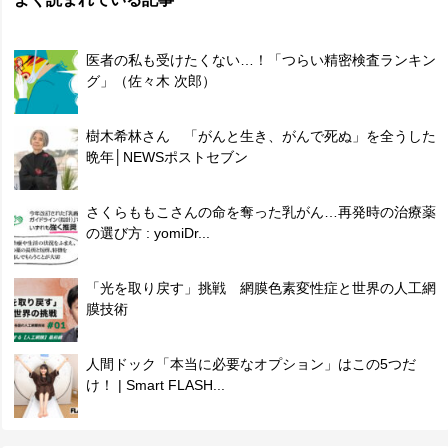
医者の私も受けたくない…！「つらい精密検査ランキン
グ」（佐々木 次郎）
樹木希林さん 「がんと生き、がんで死ぬ」を全うした
晩年│NEWSポストセブン
さくらももこさんの命を奪った乳がん…再発時の治療薬
の選び方 : yomiDr...
「光を取り戻す」挑戦 網膜色素変性症と世界の人工網
膜技術
人間ドック「本当に必要なオプション」はこの5つだ
け！ | Smart FLASH...