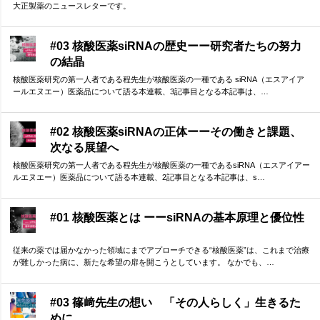
大正製薬のニュースレターです。
#03 核酸医薬siRNAの歴史ーー研究者たちの努力
の結晶
核酸医薬研究の第一人者である程先生が核酸医薬の一種である siRNA（エスアイア
ールエヌエー）医薬品について語る本連載、3記事目となる本記事は、…
#02 核酸医薬siRNAの正体ーーその働きと課題、
次なる展望へ
核酸医薬研究の第一人者である程先生が核酸医薬の一種であるsiRNA（エスアイアー
ルエヌエー）医薬品について語る本連載、2記事目となる本記事は、s…
#01 核酸医薬とは ーーsiRNAの基本原理と優位性
従来の薬では届かなかった領域にまでアプローチできる“核酸医薬”は、これまで治療
が難しかった病に、新たな希望の扉を開こうとしています。 なかでも、…
#03 篠﨑先生の想い 「その人らしく」生きるた
めに