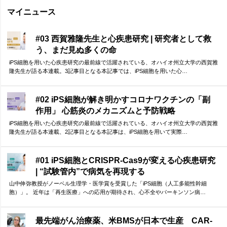
マイニュース
#03 西賀雅隆先生と心疾患研究 | 研究者として救
う、まだ見ぬ多くの命
iPS細胞を用いた心疾患研究の最前線で活躍されている、オハイオ州立大学の西賀雅
隆先生が語る本連載。3記事目となる本記事では、iPS細胞を用いた心…
#02 iPS細胞が解き明かすコロナワクチンの「副
作用」 心筋炎のメカニズムと予防戦略
iPS細胞を用いた心疾患研究の最前線で活躍されている、オハイオ州立大学の西賀雅
隆先生が語る本連載、2記事目となる本記事は、iPS細胞を用いて実際…
#01 iPS細胞とCRISPR-Cas9が変える心疾患研究
| “試験管内”で病気を再現する
山中伸弥教授がノーベル生理学・医学賞を受賞した「iPS細胞（人工多能性幹細
胞）」。 近年は「再生医療」への応用が期待され、心不全やパーキンソン病…
最先端がん治療薬、米BMSが日本で生産 CAR-