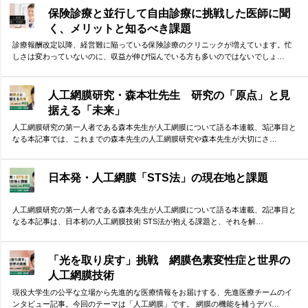
保険診療と並行して自由診療に挑戦した医師に聞
く、メリットと知るべき課題
診療報酬改定以降、経営難に陥っている保険診療のクリニックが増えています。忙
しさは変わっていないのに、収益が伸び悩んでいる方も多いのではないでしょ…
人工網膜研究・森本壮先生 研究の「原点」と見
据える「未来」
人工網膜研究の第一人者である森本先生が人工網膜について語る本連載、3記事目と
なる本記事では、これまでの森本先生の人工網膜研究や森本先生が大切にさ…
日本発・人工網膜「STS法」の現在地と課題
人工網膜研究の第一人者である森本先生が人工網膜について語る本連載、2記事目と
なる本記事は、日本初の人工網膜技術 STS法が抱える課題と、それを解…
「光を取り戻す」挑戦 網膜色素変性症と世界の
人工網膜技術
現役大学生の公平な立場から先進的な医療情報をお届けする、先進医療チームのイ
ンタビュー記事。今回のテーマは「人工網膜」です。 網膜の機能を補うデバ…