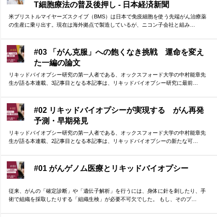
T細胞療法の普及後押し - 日本経済新聞
米ブリストルマイヤーズスクイブ（BMS）は日本で免疫細胞を使う先端がん治療薬
の生産に乗り出す。現在は海外拠点で製造しているが、ニコン子会社と組み…
#03 「がん克服」への飽くなき挑戦 運命を変え
た一編の論文
リキッドバイオプシー研究の第一人者である、オックスフォード大学の中村能章先
生が語る本連載、3記事目となる本記事は、リキッドバイオプシー研究に最前…
#02 リキッドバイオプシーが実現する がん再発
予測・早期発見
リキッドバイオプシー研究の第一人者である、オックスフォード大学の中村能章先
生が語る本連載、2記事目となる本記事は、リキッドバイオプシーの新たな可…
#01 がんゲノム医療とリキッドバイオプシー
従来、がんの「確定診断」や「遺伝子解析」を行うには、身体に針を刺したり、手
術で組織を採取したりする「組織生検」が必要不可欠でした。 もし、そのプ…