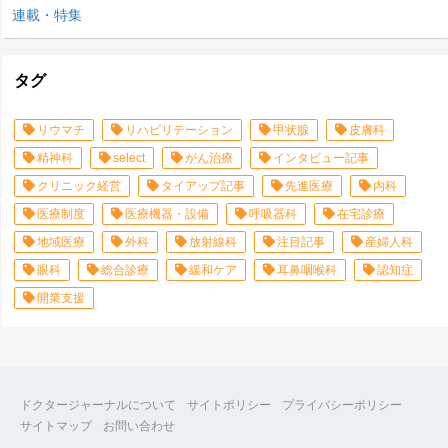
連載・特集
タグ
リウマチ
リハビリテーション
甲状腺
皮膚科
精神科
select
がん治療
インタビュー記事
クリニック経営
タイアップ記事
先進医療
内科
医療制度
医療機器・設備
呼吸器科
在宅診療
地域医療
外科
放射線科
注目記事
産婦人科
眼科
総合診療
緩和ケア
耳鼻咽喉科
認知症
開業支援
ドクタージャーナルについて
サイトポリシー
プライバシーポリシー
サイトマップ
お問い合わせ