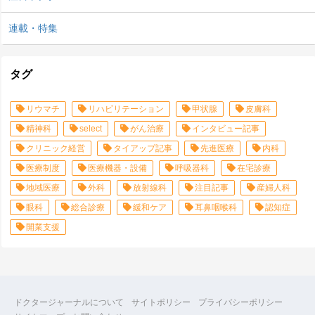
連載・特集
タグ
リウマチ
リハビリテーション
甲状腺
皮膚科
精神科
select
がん治療
インタビュー記事
クリニック経営
タイアップ記事
先進医療
内科
医療制度
医療機器・設備
呼吸器科
在宅診療
地域医療
外科
放射線科
注目記事
産婦人科
眼科
総合診療
緩和ケア
耳鼻咽喉科
認知症
開業支援
ドクタージャーナルについて
サイトポリシー
プライバシーポリシー