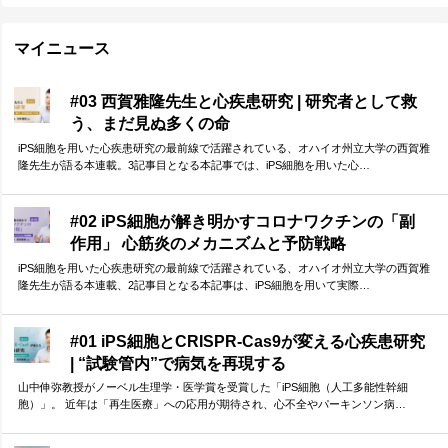
マイニュース
#03 西賀雅隆先生と心疾患研究 | 研究者として救
う、まだ見ぬ多くの命
iPS細胞を用いた心疾患研究の最前線で活躍されている、オハイオ州立大学の西賀雅
隆先生が語る本連載。3記事目となる本記事では、iPS細胞を用いた心…
#02 iPS細胞が解き明かすコロナワクチンの「副
作用」 心筋炎のメカニズムと予防戦略
iPS細胞を用いた心疾患研究の最前線で活躍されている、オハイオ州立大学の西賀雅
隆先生が語る本連載、2記事目となる本記事は、iPS細胞を用いて実際…
#01 iPS細胞とCRISPR-Cas9が変える心疾患研究
| “試験管内”で病気を再現する
山中伸弥教授がノーベル生理学・医学賞を受賞した「iPS細胞（人工多能性幹細
胞）」。 近年は「再生医療」への応用が期待され、心不全やパーキンソン病…