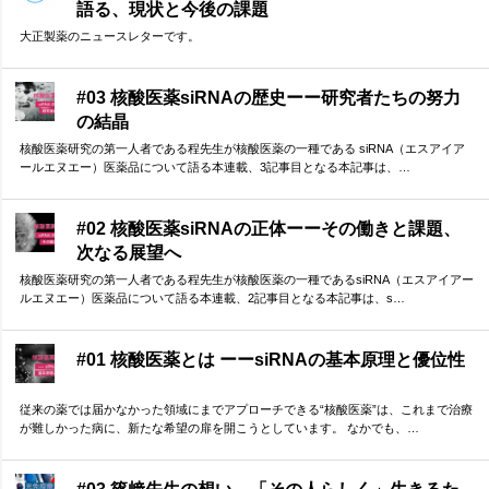
語る、現状と今後の課題
大正製薬のニュースレターです。
#03 核酸医薬siRNAの歴史ーー研究者たちの努力
の結晶
核酸医薬研究の第一人者である程先生が核酸医薬の一種である siRNA（エスアイア
ールエヌエー）医薬品について語る本連載、3記事目となる本記事は、…
#02 核酸医薬siRNAの正体ーーその働きと課題、
次なる展望へ
核酸医薬研究の第一人者である程先生が核酸医薬の一種であるsiRNA（エスアイアー
ルエヌエー）医薬品について語る本連載、2記事目となる本記事は、s…
#01 核酸医薬とは ーーsiRNAの基本原理と優位性
従来の薬では届かなかった領域にまでアプローチできる“核酸医薬”は、これまで治療
が難しかった病に、新たな希望の扉を開こうとしています。 なかでも、…