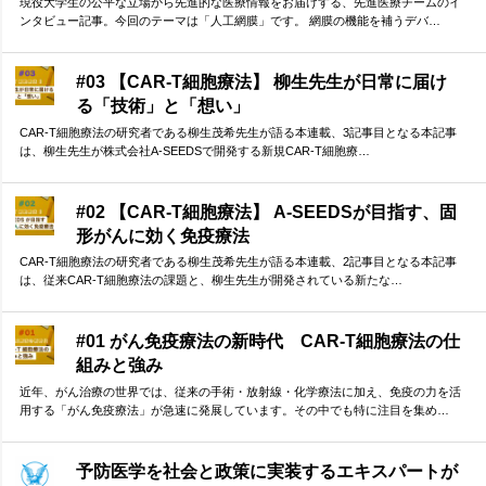
現役大学生の公平な立場から先進的な医療情報をお届けする、先進医療チームのイ
ンタビュー記事。今回のテーマは「人工網膜」です。 網膜の機能を補うデバ…
#03 【CAR-T細胞療法】 柳生先生が日常に届け
る「技術」と「想い」
CAR-T細胞療法の研究者である柳生茂希先生が語る本連載、3記事目となる本記事
は、柳生先生が株式会社A-SEEDSで開発する新規CAR-T細胞療…
#02 【CAR-T細胞療法】 A-SEEDSが目指す、固
形がんに効く免疫療法
CAR-T細胞療法の研究者である柳生茂希先生が語る本連載、2記事目となる本記事
は、従来CAR-T細胞療法の課題と、柳生先生が開発されている新たな…
#01 がん免疫療法の新時代 CAR-T細胞療法の仕
組みと強み
近年、がん治療の世界では、従来の手術・放射線・化学療法に加え、免疫の力を活
用する「がん免疫療法」が急速に発展しています。その中でも特に注目を集め…
予防医学を社会と政策に実装するエキスパートが