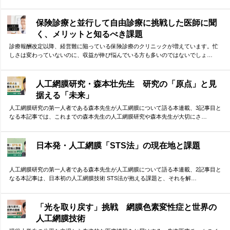
保険診療と並行して自由診療に挑戦した医師に聞
く、メリットと知るべき課題
診療報酬改定以降、経営難に陥っている保険診療のクリニックが増えています。忙
しさは変わっていないのに、収益が伸び悩んでいる方も多いのではないでしょ…
人工網膜研究・森本壮先生 研究の「原点」と見
据える「未来」
人工網膜研究の第一人者である森本先生が人工網膜について語る本連載、3記事目と
なる本記事では、これまでの森本先生の人工網膜研究や森本先生が大切にさ…
日本発・人工網膜「STS法」の現在地と課題
人工網膜研究の第一人者である森本先生が人工網膜について語る本連載、2記事目と
なる本記事は、日本初の人工網膜技術 STS法が抱える課題と、それを解…
「光を取り戻す」挑戦 網膜色素変性症と世界の
人工網膜技術