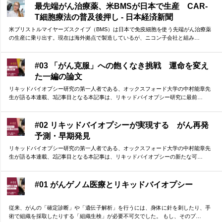
最先端がん治療薬、米BMSが日本で生産 CAR-
T細胞療法の普及後押し - 日本経済新聞
米ブリストルマイヤーズスクイブ（BMS）は日本で免疫細胞を使う先端がん治療薬
の生産に乗り出す。現在は海外拠点で製造しているが、ニコン子会社と組み…
#03 「がん克服」への飽くなき挑戦 運命を変え
た一編の論文
リキッドバイオプシー研究の第一人者である、オックスフォード大学の中村能章先
生が語る本連載、3記事目となる本記事は、リキッドバイオプシー研究に最前…
#02 リキッドバイオプシーが実現する がん再発
予測・早期発見
リキッドバイオプシー研究の第一人者である、オックスフォード大学の中村能章先
生が語る本連載、2記事目となる本記事は、リキッドバイオプシーの新たな可…
#01 がんゲノム医療とリキッドバイオプシー
従来、がんの「確定診断」や「遺伝子解析」を行うには、身体に針を刺したり、手
術で組織を採取したりする「組織生検」が必要不可欠でした。 もし、そのプ…