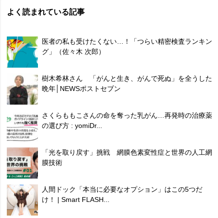
よく読まれている記事
医者の私も受けたくない…！「つらい精密検査ランキン
グ」（佐々木 次郎）
樹木希林さん 「がんと生き、がんで死ぬ」を全うした
晩年│NEWSポストセブン
さくらももこさんの命を奪った乳がん…再発時の治療薬
の選び方 : yomiDr...
「光を取り戻す」挑戦 網膜色素変性症と世界の人工網
膜技術
人間ドック「本当に必要なオプション」はこの5つだ
け！ | Smart FLASH...