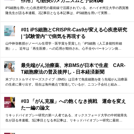
作用」 心筋炎のメカニズムと予防戦略
iPS細胞を用いた心疾患研究の最前線で活躍されている、オハイオ州立大学の西賀雅
隆先生が語る本連載、2記事目となる本記事は、iPS細胞を用いて実際…
#01 iPS細胞とCRISPR-Cas9が変える心疾患研究
| “試験管内”で病気を再現する
山中伸弥教授がノーベル生理学・医学賞を受賞した「iPS細胞（人工多能性幹細
胞）」。 近年は「再生医療」への応用が期待され、心不全やパーキンソン病…
最先端がん治療薬、米BMSが日本で生産 CAR-
T細胞療法の普及後押し - 日本経済新聞
米ブリストルマイヤーズスクイブ（BMS）は日本で免疫細胞を使う先端がん治療薬
の生産に乗り出す。現在は海外拠点で製造しているが、ニコン子会社と組み…
#03 「がん克服」への飽くなき挑戦 運命を変え
た一編の論文
リキッドバイオプシー研究の第一人者である、オックスフォード大学の中村能章先
生が語る本連載、3記事目となる本記事は、リキッドバイオプシー研究に最前…