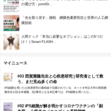
の選び方 : yomiDr...
「光を取り戻す」挑戦 網膜色素変性症と世界の人工網
膜技術
人間ドック「本当に必要なオプション」はこの5つだ
け！ | Smart FLASH...
マイニュース
#03 西賀雅隆先生と心疾患研究 | 研究者として救
う、まだ見ぬ多くの命
iPS細胞を用いた心疾患研究の最前線で活躍されている、オハイオ州立大学の西賀雅
隆先生が語る本連載。3記事目となる本記事では、iPS細胞を用いた心…
#02 iPS細胞が解き明かすコロナワクチンの「副