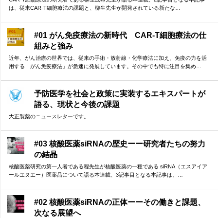
は、従来CAR-T細胞療法の課題と、柳生先生が開発されている新たな…
#01 がん免疫療法の新時代 CAR-T細胞療法の仕
組みと強み
近年、がん治療の世界では、従来の手術・放射線・化学療法に加え、免疫の力を活
用する「がん免疫療法」が急速に発展しています。その中でも特に注目を集め…
予防医学を社会と政策に実装するエキスパートが
語る、現状と今後の課題
大正製薬のニュースレターです。
#03 核酸医薬siRNAの歴史ーー研究者たちの努力
の結晶
核酸医薬研究の第一人者である程先生が核酸医薬の一種である siRNA（エスアイア
ールエヌエー）医薬品について語る本連載、3記事目となる本記事は、…
#02 核酸医薬siRNAの正体ーーその働きと課題、
次なる展望へ