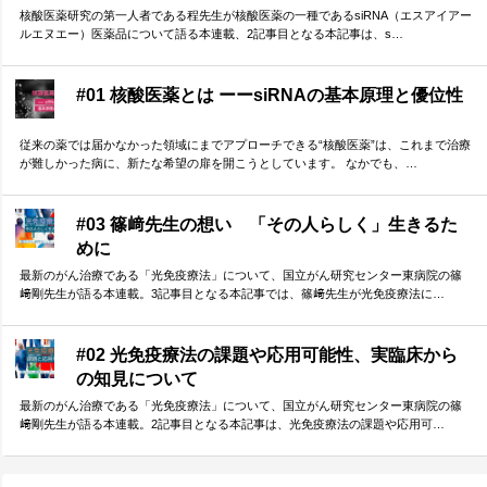
核酸医薬研究の第一人者である程先生が核酸医薬の一種であるsiRNA（エスアイアー
ルエヌエー）医薬品について語る本連載、2記事目となる本記事は、s…
#01 核酸医薬とは ーーsiRNAの基本原理と優位性
従来の薬では届かなかった領域にまでアプローチできる“核酸医薬”は、これまで治療
が難しかった病に、新たな希望の扉を開こうとしています。 なかでも、…
#03 篠﨑先生の想い 「その人らしく」生きるた
めに
最新のがん治療である「光免疫療法」について、国立がん研究センター東病院の篠
﨑剛先生が語る本連載。3記事目となる本記事では、篠﨑先生が光免疫療法に…
#02 光免疫療法の課題や応用可能性、実臨床から
の知見について
最新のがん治療である「光免疫療法」について、国立がん研究センター東病院の篠
﨑剛先生が語る本連載。2記事目となる本記事は、光免疫療法の課題や応用可…