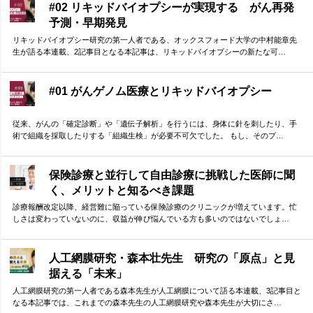
#02 リキッドバイオプシーが実現する がん再発
予測・早期発見
リキッドバイオプシー研究の第一人者である、オックスフォード大学の中村能章先
生が語る本連載、2記事目となる本記事は、リキッドバイオプシーの新たな可…
#01 がんゲノム医療とリキッドバイオプシー
従来、がんの「確定診断」や「遺伝子解析」を行うには、身体に針を刺したり、手
術で組織を採取したりする「組織生検」が必要不可欠でした。 もし、そのプ…
保険診療と並行して自由診療に挑戦した医師に聞
く、メリットと知るべき課題
診療報酬改定以降、経営難に陥っている保険診療のクリニックが増えています。忙
しさは変わっていないのに、収益が伸び悩んでいる方も多いのではないでしょ…
人工網膜研究・森本壮先生 研究の「原点」と見
据える「未来」
人工網膜研究の第一人者である森本先生が人工網膜について語る本連載、3記事目と
なる本記事では、これまでの森本先生の人工網膜研究や森本先生が大切にさ…