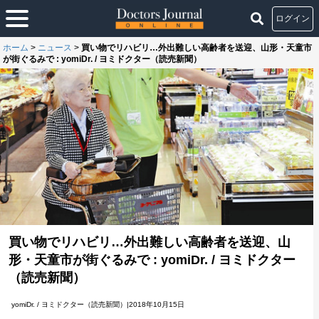
ログイン
ホーム
>
ニュース
>
買い物でリハビリ…外出難しい高齢者を送迎、山形・天童市
が街ぐるみで : yomiDr. / ヨミドクター（読売新聞）
買い物でリハビリ…外出難しい高齢者を送迎、山
形・天童市が街ぐるみで : yomiDr. / ヨミドクター
（読売新聞）
yomiDr. / ヨミドクター（読売新聞）|2018年10月15日