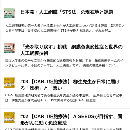
日本発・人工網膜「STS法」の現在地と課題
人工網膜研究の第一人者である森本先生が人工網膜について語る本連載、2記事目と
なる本記事は、日本初の人工網膜技術 STS法が抱える課題と、それを解…
「光を取り戻す」挑戦 網膜色素変性症と世界の
人工網膜技術
現役大学生の公平な立場から先進的な医療情報をお届けする、先進医療チームのイ
ンタビュー記事。今回のテーマは「人工網膜」です。 網膜の機能を補うデバ…
#03 【CAR-T細胞療法】 柳生先生が日常に届け
る「技術」と「想い」
CAR-T細胞療法の研究者である柳生茂希先生が語る本連載、3記事目となる本記事
は、柳生先生が株式会社A-SEEDSで開発する新規CAR-T細胞療…
#02 【CAR-T細胞療法】 A-SEEDSが目指す、固
形がんに効く免疫療法
CAR-T細胞療法の研究者である柳生茂希先生が語る本連載、2記事目となる本記事