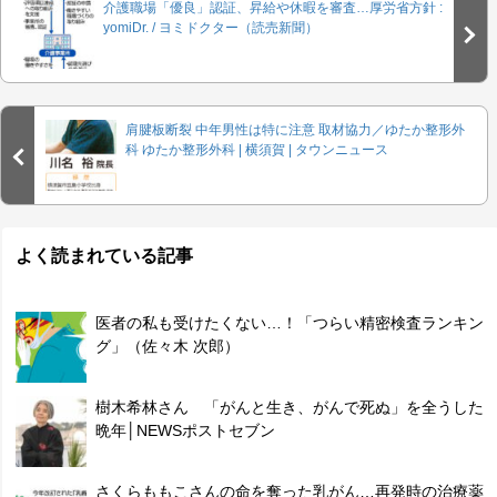
介護職場「優良」認証、昇給や休暇を審査…厚労省方針 :
yomiDr. / ヨミドクター（読売新聞）
肩腱板断裂 中年男性は特に注意 取材協力／ゆたか整形外
科 ゆたか整形外科 | 横須賀 | タウンニュース
よく読まれている記事
医者の私も受けたくない…！「つらい精密検査ランキン
グ」（佐々木 次郎）
樹木希林さん 「がんと生き、がんで死ぬ」を全うした
晩年│NEWSポストセブン
さくらももこさんの命を奪った乳がん…再発時の治療薬