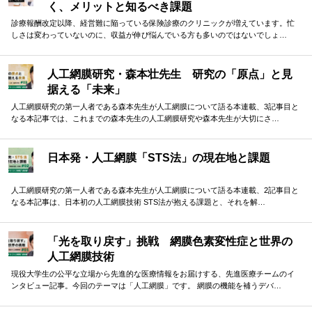
く、メリットと知るべき課題
診療報酬改定以降、経営難に陥っている保険診療のクリニックが増えています。忙
しさは変わっていないのに、収益が伸び悩んでいる方も多いのではないでしょ…
人工網膜研究・森本壮先生 研究の「原点」と見
据える「未来」
人工網膜研究の第一人者である森本先生が人工網膜について語る本連載、3記事目と
なる本記事では、これまでの森本先生の人工網膜研究や森本先生が大切にさ…
日本発・人工網膜「STS法」の現在地と課題
人工網膜研究の第一人者である森本先生が人工網膜について語る本連載、2記事目と
なる本記事は、日本初の人工網膜技術 STS法が抱える課題と、それを解…
「光を取り戻す」挑戦 網膜色素変性症と世界の
人工網膜技術
現役大学生の公平な立場から先進的な医療情報をお届けする、先進医療チームのイ
ンタビュー記事。今回のテーマは「人工網膜」です。 網膜の機能を補うデバ…