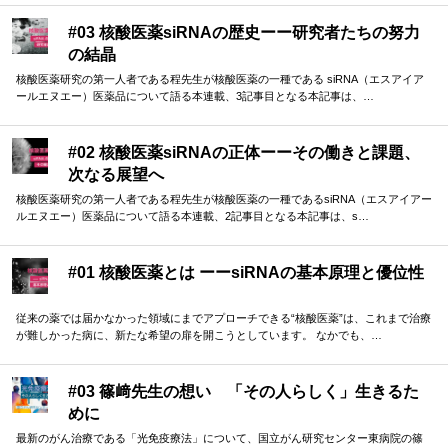
#03 核酸医薬siRNAの歴史ーー研究者たちの努力
の結晶
核酸医薬研究の第一人者である程先生が核酸医薬の一種である siRNA（エスアイア
ールエヌエー）医薬品について語る本連載、3記事目となる本記事は、…
#02 核酸医薬siRNAの正体ーーその働きと課題、
次なる展望へ
核酸医薬研究の第一人者である程先生が核酸医薬の一種であるsiRNA（エスアイアー
ルエヌエー）医薬品について語る本連載、2記事目となる本記事は、s…
#01 核酸医薬とは ーーsiRNAの基本原理と優位性
従来の薬では届かなかった領域にまでアプローチできる“核酸医薬”は、これまで治療
が難しかった病に、新たな希望の扉を開こうとしています。 なかでも、…
#03 篠﨑先生の想い 「その人らしく」生きるた
めに
最新のがん治療である「光免疫療法」について、国立がん研究センター東病院の篠