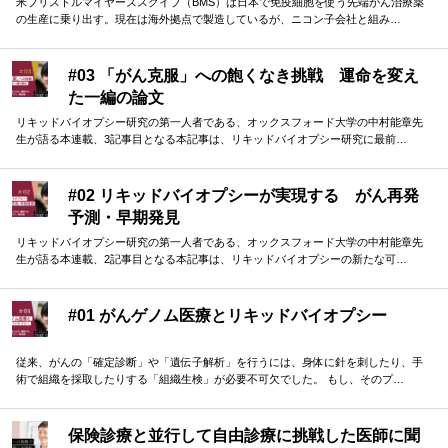
米ブリストルマイヤーズスクイブ（BMS）は日本で免疫細胞を使う先端がん治療薬
の生産に乗り出す。現在は海外拠点で製造しているが、ニコン子会社と組み…
#03 「がん克服」への飽くなき挑戦 運命を変え
た一編の論文
リキッドバイオプシー研究の第一人者である、オックスフォード大学の中村能章先
生が語る本連載、3記事目となる本記事は、リキッドバイオプシー研究に最前…
#02 リキッドバイオプシーが実現する がん再発
予測・早期発見
リキッドバイオプシー研究の第一人者である、オックスフォード大学の中村能章先
生が語る本連載、2記事目となる本記事は、リキッドバイオプシーの新たな可…
#01 がんゲノム医療とリキッドバイオプシー
従来、がんの「確定診断」や「遺伝子解析」を行うには、身体に針を刺したり、手
術で組織を採取したりする「組織生検」が必要不可欠でした。 もし、そのプ…
保険診療と並行して自由診療に挑戦した医師に聞