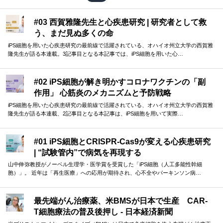
#03 西賀雅隆先生と心疾患研究 | 研究者として救
う、まだ見ぬ多くの命
iPS細胞を用いた心疾患研究の最前線で活躍されている、オハイオ州立大学の西賀雅
隆先生が語る本連載。3記事目となる本記事では、iPS細胞を用いた心…
#02 iPS細胞が解き明かすコロナワクチンの「副
作用」 心筋炎のメカニズムと予防戦略
iPS細胞を用いた心疾患研究の最前線で活躍されている、オハイオ州立大学の西賀雅
隆先生が語る本連載、2記事目となる本記事は、iPS細胞を用いて実際…
#01 iPS細胞とCRISPR-Cas9が変える心疾患研究
| “試験管内”で病気を再現する
山中伸弥教授がノーベル生理学・医学賞を受賞した「iPS細胞（人工多能性幹細
胞）」。 近年は「再生医療」への応用が期待され、心不全やパーキンソン病…
最先端がん治療薬、米BMSが日本で生産 CAR-
T細胞療法の普及後押し - 日本経済新聞