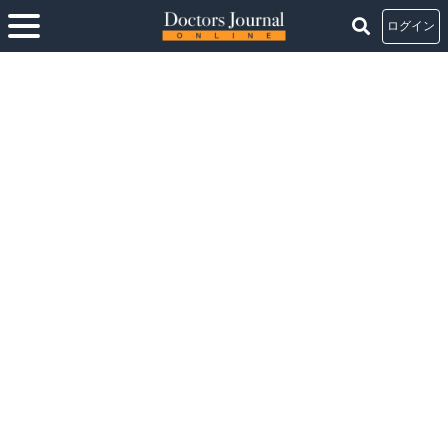
ログイン
ホーム
>
NPO法人を設立し、アレルギー・呼吸器疾患の予防および診断・治療の
普及に取り組む
NPO法人を設立し、アレルギー・呼吸器疾患の予防
および診断・治療の普及に取り組む