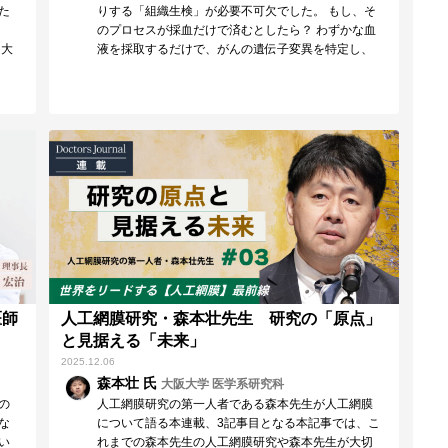
た
りする「組織生検」が必要不可欠でした。 もし、そ
のプロセスが採血だけで済むとしたら？ わずかな血
ド大
液を採取するだけで、がんの遺伝子変異を特定し、
最適な…
医師
人工網膜研究・森本壮先生 研究の「原点」
と見据える「未来」
2025.12.06
森本壮 氏
大阪大学 医学系研究科
の
人工網膜研究の第一人者である森本先生が人工網膜
な
について語る本連載、3記事目となる本記事では、こ
い
れまでの森本先生の人工網膜研究や森本先生が大切