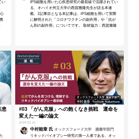
てい
iPS細胞を用いた心疾患研究の最前線で活躍されてい
る、オハイオ州立大学の西賀雅隆先生が語る本連
た心
載、2記事目となる本記事は、iPS細胞を用いて実際
携
に解明された「コロナワクチンの副作用」や「抗が
協
ん剤の副作用」についてです。 取材協力：西賀雅隆
先…
疾患
#03 「がん克服」への飽くなき挑戦 運命を
変えた一編の論文
2026.02.21
中村能章 氏
オックスフォード大学 腫瘍学部門
た
リキッドバイオプシー研究の第一人者である、オッ