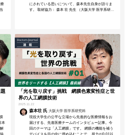
診療
にされている思いについて、森本先生自身が語りま
当
す。 取材協力： 森本 壮 先生 （大阪大学 医学系研…
課題
「光を取り戻す」挑戦 網膜色素変性症と世
界の人工網膜技術
2025.11.22
森本壮 氏
大阪大学 医学系研究科
膜
現役大学生の公平な立場から先進的な医療情報をお
日本
届けする、先進医療チームのインタビュー記事。今
を解
回のテーマは「人工網膜」です。 網膜の機能を補う
材協
デバイスを目の中に埋め込むことで、 視力が0.01以