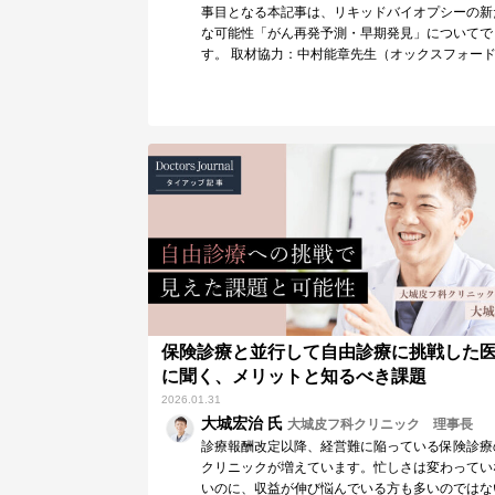
事目となる本記事は、リキッドバイオプシーの新
な可能性「がん再発予測・早期発見」についてで
す。 取材協力：中村能章先生（オックスフォー
学 腫瘍…
保険診療と並行して自由診療に挑戦した
に聞く、メリットと知るべき課題
2026.01.31
大城宏治 氏
⼤城⽪フ科クリニック 理事長
診療報酬改定以降、経営難に陥っている保険診療
クリニックが増えています。忙しさは変わってい
いのに、収益が伸び悩んでいる方も多いのではな