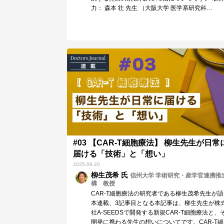
力： 森本 壮 先生 （大阪大学 医学系研究科…
#03 【CAR-T細胞療法】 柳生先生が日常
届ける「技術」と「想い」
2025.09.20
柳生茂希 氏
信州大学 学術研究・産学官連携推
構 教授
CAR-T細胞療法の研究者である柳生茂希先生が
本連載、3記事目となる本記事は、柳生先生が株
社A-SEEDSで開発する新規CAR-T細胞療法と、
開発に携わる先生の想いについてです。CAR-T