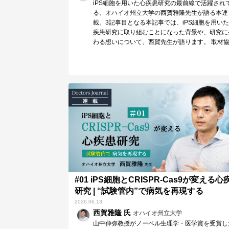
iPS細胞を用いた心疾患研究の最前線で活躍され
る、オハイオ州立大学の西賀雅隆先生が語る本連
載。3記事目となる本記事では、iPS細胞を用い
疾患研究に取り組むことになった背景や、研究に
わる想いについて、西賀先生が語ります。 取材
力：…
#01 iPS細胞とCRISPR-Cas9が変える心
研究 | “試験管内”で病気を再現する
2026.06.13
西賀雅隆 氏
オハイオ州立大学
山中伸弥教授がノーベル生理学・医学賞を受賞し