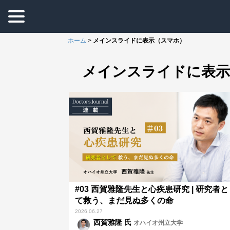
ホーム
>
メインスライドに表示（スマホ）
メインスライドに表示
#03 西賀雅隆先生と心疾患研究 | 研究者
て救う、まだ見ぬ多くの命
2026.06.27
西賀雅隆 氏
オハイオ州立大学