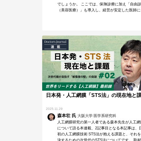
でしょうか。 ここでは、保険診療に加え「自由
（美容医療）」も導入し、経営が安定した医師に
時の状況…
日本発・人工網膜「STS法」の現在地と
2025.11.29
森本壮 氏
大阪大学 医学系研究科
人工網膜研究の第一人者である森本先生が人工網
について語る本連載、2記事目となる本記事は、
初の人工網膜技術 STS法が抱える課題と、それ
決するための次世代のSTS法についてです。 取