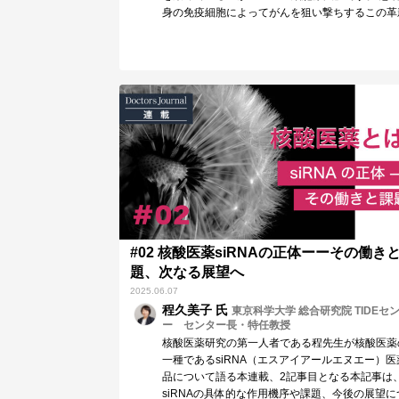
身の免疫細胞によってがんを狙い撃ちするこの革
的な…
#02 核酸医薬siRNAの正体ーーその働き
題、次なる展望へ
2025.06.07
程久美子 氏
東京科学大学 総合研究院 TIDEセ
ー センター長・特任教授
核酸医薬研究の第一人者である程先生が核酸医薬
一種であるsiRNA（エスアイアールエヌエー）医
品について語る本連載、2記事目となる本記事は
siRNAの具体的な作用機序や課題、今後の展望に