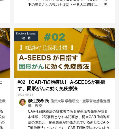
下の患者さんの視力を復活させる人工網膜は、世界
の…
に
#02 【CAR-T細胞療法】 A-SEEDSが目指
す、固形がんに効く免疫療法
2025.09.13
柳生茂希 氏
進機
信州大学 学術研究・産学官連携推進機
構 教授
語る
CAR-T細胞療法の研究者である柳生茂希先生が語る
式会
本連載、2記事目となる本記事は、従来CAR-T細胞療
その
法の課題と、柳生先生が開発されている新たなCAR-
細胞
T細胞療法についてです。CAR-T細胞療法はどのよう