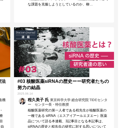
な課題を克服しようとしているのか、柳…
療法
#03 核酸医薬siRNAの歴史ーー研究者たちの
努力の結晶
2025.06.14
程久美子 氏
進機
東京科学大学 総合研究院 TIDEセンタ
ー センター長・特任教授
・
核酸医薬研究の第一人者である程先生が核酸医薬の
療
一種である siRNA（エスアイアールエヌエー）医薬
目
品について語る本連載、3記事目となる本記事は、
者自
siRNAの歴史と程先生の研究に対する思いについて