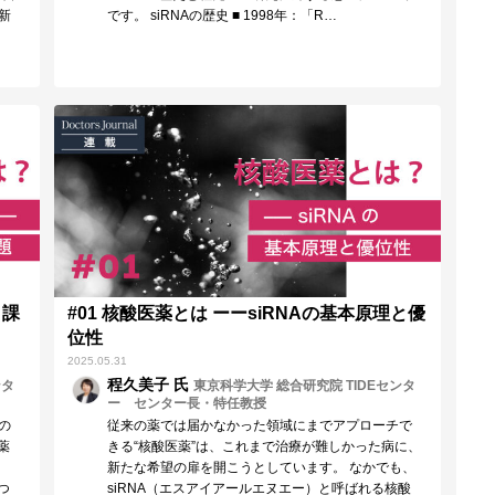
新
です。 siRNAの歴史 ■ 1998年：「R…
と課
#01 核酸医薬とは ーーsiRNAの基本原理と優
位性
2025.05.31
程久美子 氏
ンタ
東京科学大学 総合研究院 TIDEセンタ
ー センター長・特任教授
の
従来の薬では届かなかった領域にまでアプローチで
薬
きる“核酸医薬”は、これまで治療が難しかった病に、
、
新たな希望の扉を開こうとしています。 なかでも、
つ
siRNA（エスアイアールエヌエー）と呼ばれる核酸