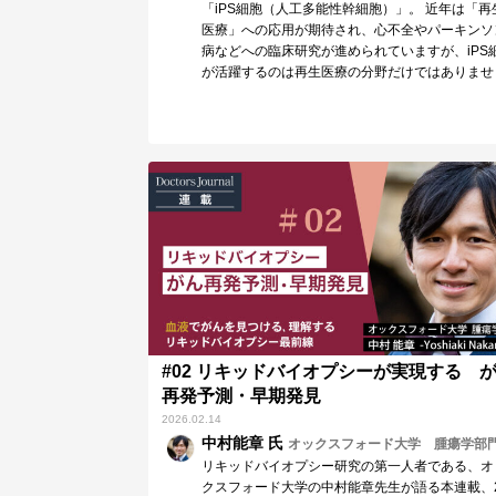
「iPS細胞（人工多能性幹細胞）」。 近年は「再
医療」への応用が期待され、心不全やパーキンソ
病などへの臨床研究が進められていますが、iPS
が活躍するのは再生医療の分野だけではありませ
ん。…
#02 リキッドバイオプシーが実現する 
再発予測・早期発見
2026.02.14
中村能章 氏
オックスフォード大学 腫瘍学部
リキッドバイオプシー研究の第一人者である、オ
クスフォード大学の中村能章先生が語る本連載、