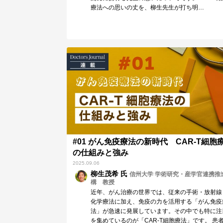
療法への思いの丈を、柳生先生が打ち明…
#01 がん免疫療法の新時代 CAR-T細胞
の仕組みと強み
2025.09.06
柳生茂希 氏
信州大学 学術研究・産学官連携推
構 教授
近年、がん治療の世界では、従来の手術・放射線
化学療法に加え、免疫の力を活用する「がん免疫
法」が急速に発展しています。その中でも特に注
を集めているのが「CAR-T細胞療法」です。 患