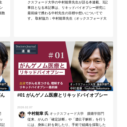
生
クスフォード大学の中村能章先生が語る本連載、3記
ン
事目となる本記事は、リキッドバイオプシー研究に
細胞
最前線で携わる中村先生の目標や想いについてで
す。 取材協力：中村能章先生（オックスフォード大
学 腫瘍…
がん
#01 がんゲノム医療とリキッドバイオプシー
2026.02.07
中村能章 氏
門
オックスフォード大学 腫瘍学部門
ッ
従来、がんの「確定診断」や「遺伝子解析」を行う
2記
には、身体に針を刺したり、手術で組織を採取した