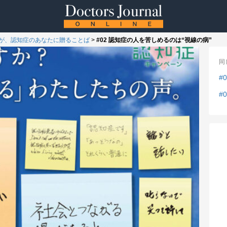
が、認知症のあなたに贈ることば
>
#02 認知症の人を苦しめるのは“視線の病”
同
#
#