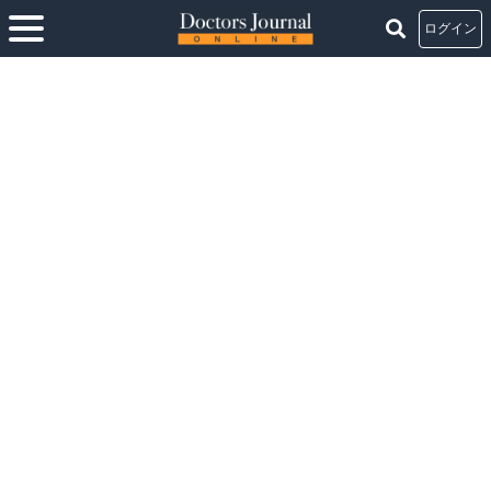
ログイン
ホーム
>
がん難民をなくすために、緩和ケアに専門特化した自院完結型の連携医
療に取り組む
>
#02 緩和ケアの在宅医療は、介護力、本人の病状、余命、の3つの
要因で成り立ちます。
#02 緩和ケアの在宅医療は、介護力、本人の病状、
余命、の3つの要因で成り立ちます。
連載：
がん難民をなくすために、緩和ケアに専門特化した自院完結型の連携医
療に取り組む