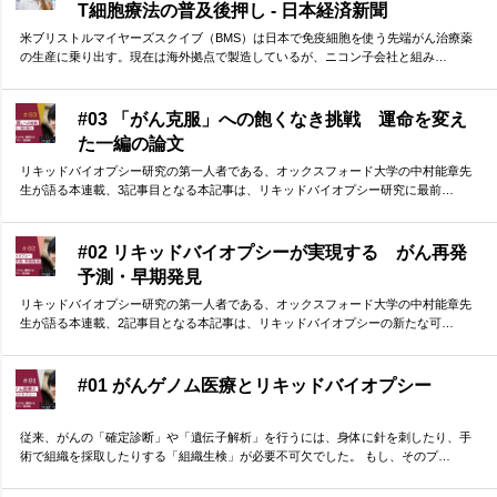
T細胞療法の普及後押し - 日本経済新聞
米ブリストルマイヤーズスクイブ（BMS）は日本で免疫細胞を使う先端がん治療薬
の生産に乗り出す。現在は海外拠点で製造しているが、ニコン子会社と組み…
#03 「がん克服」への飽くなき挑戦 運命を変え
た一編の論文
リキッドバイオプシー研究の第一人者である、オックスフォード大学の中村能章先
生が語る本連載、3記事目となる本記事は、リキッドバイオプシー研究に最前…
#02 リキッドバイオプシーが実現する がん再発
予測・早期発見
リキッドバイオプシー研究の第一人者である、オックスフォード大学の中村能章先
生が語る本連載、2記事目となる本記事は、リキッドバイオプシーの新たな可…
#01 がんゲノム医療とリキッドバイオプシー
従来、がんの「確定診断」や「遺伝子解析」を行うには、身体に針を刺したり、手
術で組織を採取したりする「組織生検」が必要不可欠でした。 もし、そのプ…