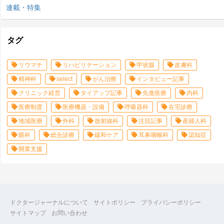
連載・特集
タグ
リウマチ
リハビリテーション
甲状腺
皮膚科
精神科
select
がん治療
インタビュー記事
クリニック経営
タイアップ記事
先進医療
内科
医療制度
医療機器・設備
呼吸器科
在宅診療
地域医療
外科
放射線科
注目記事
産婦人科
眼科
総合診療
緩和ケア
耳鼻咽喉科
認知症
開業支援
ドクタージャーナルについて
サイトポリシー
プライバシーポリシー
サイトマップ
お問い合わせ