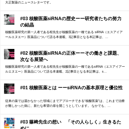
大正製薬のニュースレターです。
#03 核酸医薬siRNAの歴史ーー研究者たちの努力
の結晶
核酸医薬研究の第一人者である程先生が核酸医薬の一種である siRNA（エスアイア
ールエヌエー）医薬品について語る本連載、3記事目となる本記事は、…
#02 核酸医薬siRNAの正体ーーその働きと課題、
次なる展望へ
核酸医薬研究の第一人者である程先生が核酸医薬の一種であるsiRNA（エスアイアー
ルエヌエー）医薬品について語る本連載、2記事目となる本記事は、s…
#01 核酸医薬とは ーーsiRNAの基本原理と優位性
従来の薬では届かなかった領域にまでアプローチできる“核酸医薬”は、これまで治療
が難しかった病に、新たな希望の扉を開こうとしています。 なかでも、…
#03 篠﨑先生の想い 「その人らしく」生きるた
めに