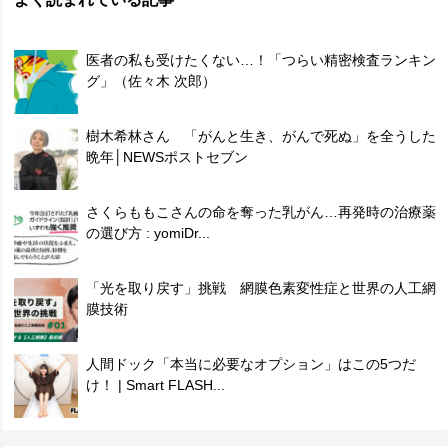
医者の私も受けたくない…！「つらい精密検査ランキン
グ」（佐々木 次郎）
樹木希林さん 「がんと生き、がんで死ぬ」を全うした
晩年│NEWSポストセブン
さくらももこさんの命を奪った乳がん…再発時の治療薬
の選び方 : yomiDr...
「光を取り戻す」挑戦 網膜色素変性症と世界の人工網
膜技術
人間ドック「本当に必要なオプション」はこの5つだ
け！ | Smart FLASH...