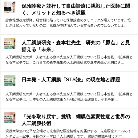
保険診療と並行して自由診療に挑戦した医師に聞
く、メリットと知るべき課題
診療報酬改定以降、経営難に陥っている保険診療のクリニックが増えています。忙
しさは変わっていないのに、収益が伸び悩んでいる方も多いのではないでしょ…
人工網膜研究・森本壮先生 研究の「原点」と見
据える「未来」
人工網膜研究の第一人者である森本先生が人工網膜について語る本連載、3記事目と
なる本記事では、これまでの森本先生の人工網膜研究や森本先生が大切にさ…
日本発・人工網膜「STS法」の現在地と課題
人工網膜研究の第一人者である森本先生が人工網膜について語る本連載、2記事目と
なる本記事は、日本初の人工網膜技術 STS法が抱える課題と、それを解…
「光を取り戻す」挑戦 網膜色素変性症と世界の
人工網膜技術
現役大学生の公平な立場から先進的な医療情報をお届けする、先進医療チームのイ
ンタビュー記事。今回のテーマは「人工網膜」です。 網膜の機能を補うデバ…