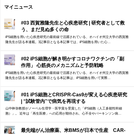
マイニュース
#03 西賀雅隆先生と心疾患研究 | 研究者として救
う、まだ見ぬ多くの命
iPS細胞を用いた心疾患研究の最前線で活躍されている、オハイオ州立大学の西賀雅
隆先生が語る本連載。3記事目となる本記事では、iPS細胞を用いた心…
#02 iPS細胞が解き明かすコロナワクチンの「副
作用」 心筋炎のメカニズムと予防戦略
iPS細胞を用いた心疾患研究の最前線で活躍されている、オハイオ州立大学の西賀雅
隆先生が語る本連載、2記事目となる本記事は、iPS細胞を用いて実際…
#01 iPS細胞とCRISPR-Cas9が変える心疾患研究
| “試験管内”で病気を再現する
山中伸弥教授がノーベル生理学・医学賞を受賞した「iPS細胞（人工多能性幹細
胞）」。 近年は「再生医療」への応用が期待され、心不全やパーキンソン病…
最先端がん治療薬、米BMSが日本で生産 CAR-