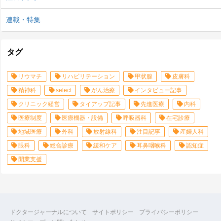
連載・特集
タグ
リウマチ
リハビリテーション
甲状腺
皮膚科
精神科
select
がん治療
インタビュー記事
クリニック経営
タイアップ記事
先進医療
内科
医療制度
医療機器・設備
呼吸器科
在宅診療
地域医療
外科
放射線科
注目記事
産婦人科
眼科
総合診療
緩和ケア
耳鼻咽喉科
認知症
開業支援
ドクタージャーナルについて
サイトポリシー
プライバシーポリシー