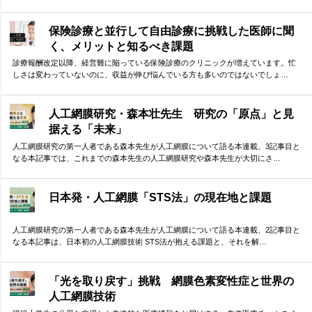
保険診療と並行して自由診療に挑戦した医師に聞
く、メリットと知るべき課題
診療報酬改定以降、経営難に陥っている保険診療のクリニックが増えています。忙
しさは変わっていないのに、収益が伸び悩んでいる方も多いのではないでしょ…
人工網膜研究・森本壮先生 研究の「原点」と見
据える「未来」
人工網膜研究の第一人者である森本先生が人工網膜について語る本連載、3記事目と
なる本記事では、これまでの森本先生の人工網膜研究や森本先生が大切にさ…
日本発・人工網膜「STS法」の現在地と課題
人工網膜研究の第一人者である森本先生が人工網膜について語る本連載、2記事目と
なる本記事は、日本初の人工網膜技術 STS法が抱える課題と、それを解…
「光を取り戻す」挑戦 網膜色素変性症と世界の
人工網膜技術