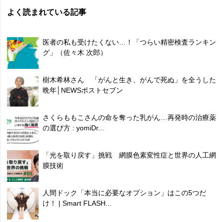
よく読まれている記事
医者の私も受けたくない…！「つらい精密検査ランキン
グ」（佐々木 次郎）
樹木希林さん 「がんと生き、がんで死ぬ」を全うした
晩年│NEWSポストセブン
さくらももこさんの命を奪った乳がん…再発時の治療薬
の選び方 : yomiDr...
「光を取り戻す」挑戦 網膜色素変性症と世界の人工網
膜技術
人間ドック「本当に必要なオプション」はこの5つだ
け！ | Smart FLASH...