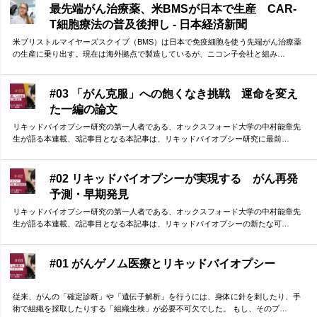
最先端がん治療薬、米BMSが日本で生産 CAR-
T細胞療法の普及後押し - 日本経済新聞
米ブリストルマイヤーズスクイブ（BMS）は日本で免疫細胞を使う先端がん治療薬
の生産に乗り出す。現在は海外拠点で製造しているが、ニコン子会社と組み…
#03 「がん克服」への飽くなき挑戦 運命を変え
た一編の論文
リキッドバイオプシー研究の第一人者である、オックスフォード大学の中村能章先
生が語る本連載、3記事目となる本記事は、リキッドバイオプシー研究に最前…
#02 リキッドバイオプシーが実現する がん再発
予測・早期発見
リキッドバイオプシー研究の第一人者である、オックスフォード大学の中村能章先
生が語る本連載、2記事目となる本記事は、リキッドバイオプシーの新たな可…
#01 がんゲノム医療とリキッドバイオプシー
従来、がんの「確定診断」や「遺伝子解析」を行うには、身体に針を刺したり、手
術で組織を採取したりする「組織生検」が必要不可欠でした。 もし、そのプ…