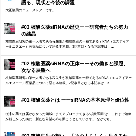
語る、現状と今後の課題
大正製薬のニュースレターです。
#03 核酸医薬siRNAの歴史ーー研究者たちの努力
の結晶
核酸医薬研究の第一人者である程先生が核酸医薬の一種である siRNA（エスアイア
ールエヌエー）医薬品について語る本連載、3記事目となる本記事は、…
#02 核酸医薬siRNAの正体ーーその働きと課題、
次なる展望へ
核酸医薬研究の第一人者である程先生が核酸医薬の一種であるsiRNA（エスアイアー
ルエヌエー）医薬品について語る本連載、2記事目となる本記事は、s…
#01 核酸医薬とは ーーsiRNAの基本原理と優位性
従来の薬では届かなかった領域にまでアプローチできる“核酸医薬”は、これまで治療
が難しかった病に、新たな希望の扉を開こうとしています。 なかでも、…