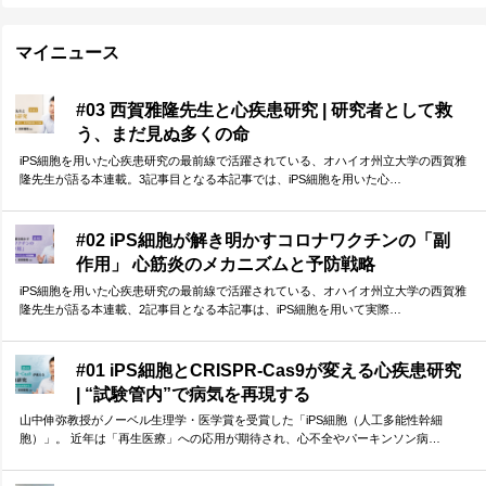
マイニュース
#03 西賀雅隆先生と心疾患研究 | 研究者として救
う、まだ見ぬ多くの命
iPS細胞を用いた心疾患研究の最前線で活躍されている、オハイオ州立大学の西賀雅
隆先生が語る本連載。3記事目となる本記事では、iPS細胞を用いた心…
#02 iPS細胞が解き明かすコロナワクチンの「副
作用」 心筋炎のメカニズムと予防戦略
iPS細胞を用いた心疾患研究の最前線で活躍されている、オハイオ州立大学の西賀雅
隆先生が語る本連載、2記事目となる本記事は、iPS細胞を用いて実際…
#01 iPS細胞とCRISPR-Cas9が変える心疾患研究
| “試験管内”で病気を再現する
山中伸弥教授がノーベル生理学・医学賞を受賞した「iPS細胞（人工多能性幹細
胞）」。 近年は「再生医療」への応用が期待され、心不全やパーキンソン病…