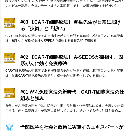
現役大学生の公平な立場から先進的な医療情報をお届けする、先進医療チームのイ
ンタビュー記事。今回のテーマは「人工網膜」です。 網膜の機能を補うデバ…
#03 【CAR-T細胞療法】 柳生先生が日常に届け
る「技術」と「想い」
CAR-T細胞療法の研究者である柳生茂希先生が語る本連載、3記事目となる本記事
は、柳生先生が株式会社A-SEEDSで開発する新規CAR-T細胞療…
#02 【CAR-T細胞療法】 A-SEEDSが目指す、固
形がんに効く免疫療法
CAR-T細胞療法の研究者である柳生茂希先生が語る本連載、2記事目となる本記事
は、従来CAR-T細胞療法の課題と、柳生先生が開発されている新たな…
#01 がん免疫療法の新時代 CAR-T細胞療法の仕
組みと強み
近年、がん治療の世界では、従来の手術・放射線・化学療法に加え、免疫の力を活
用する「がん免疫療法」が急速に発展しています。その中でも特に注目を集め…
予防医学を社会と政策に実装するエキスパートが