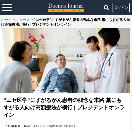
ログイン
ホーム
>
ニュース
>
"エセ医学"にすがるがん患者の残念な末路 藁にもすがる人向
け高額療法が横行 | プレジデントオンライン
"エセ医学"にすがるがん患者の残念な末路 藁にも
すがる人向け高額療法が横行 | プレジデントオンラ
イン
PRESIDENT Online - PRESIDENT|2018年10月13日