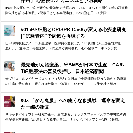
作用」 心筋炎のメカニズムと予防戦略
iPS細胞を用いた心疾患研究の最前線で活躍されている、オハイオ州立大学の西賀雅
隆先生が語る本連載、2記事目となる本記事は、iPS細胞を用いて実際…
#01 iPS細胞とCRISPR-Cas9が変える心疾患研究
| “試験管内”で病気を再現する
山中伸弥教授がノーベル生理学・医学賞を受賞した「iPS細胞（人工多能性幹細
胞）」。 近年は「再生医療」への応用が期待され、心不全やパーキンソン病…
最先端がん治療薬、米BMSが日本で生産 CAR-
T細胞療法の普及後押し - 日本経済新聞
米ブリストルマイヤーズスクイブ（BMS）は日本で免疫細胞を使う先端がん治療薬
の生産に乗り出す。現在は海外拠点で製造しているが、ニコン子会社と組み…
#03 「がん克服」への飽くなき挑戦 運命を変え
た一編の論文
リキッドバイオプシー研究の第一人者である、オックスフォード大学の中村能章先
生が語る本連載、3記事目となる本記事は、リキッドバイオプシー研究に最前…