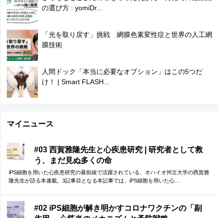
の選び方 : yomiDr...
「光を取り戻す」挑戦 網膜色素変性症と世界の人工網
膜技術
人間ドック「本当に必要なオプション」はこの5つだ
け！ | Smart FLASH...
マイニュース
#03 西賀雅隆先生と心疾患研究 | 研究者として救
う、まだ見ぬ多くの命
iPS細胞を用いた心疾患研究の最前線で活躍されている、オハイオ州立大学の西賀雅
隆先生が語る本連載。3記事目となる本記事では、iPS細胞を用いた心…
#02 iPS細胞が解き明かすコロナワクチンの「副