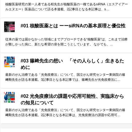
核酸医薬研究の第一人者である程先生が核酸医薬の一種であるsiRNA（エスアイアー
ルエヌエー）医薬品について語る本連載、2記事目となる本記事は、s…
#01 核酸医薬とは ーーsiRNAの基本原理と優位性
従来の薬では届かなかった領域にまでアプローチできる“核酸医薬”は、これまで治療
が難しかった病に、新たな希望の扉を開こうとしています。 なかでも、…
#03 篠﨑先生の想い 「その人らしく」生きるた
めに
最新のがん治療である「光免疫療法」について、国立がん研究センター東病院の篠
﨑剛先生が語る本連載。3記事目となる本記事では、篠﨑先生が光免疫療法に…
#02 光免疫療法の課題や応用可能性、実臨床から
の知見について
最新のがん治療である「光免疫療法」について、国立がん研究センター東病院の篠
﨑剛先生が語る本連載。2記事目となる本記事は、光免疫療法の課題や応用可…