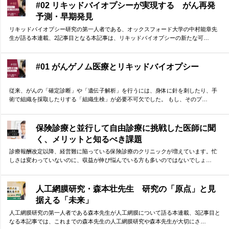
#02 リキッドバイオプシーが実現する がん再発
予測・早期発見
リキッドバイオプシー研究の第一人者である、オックスフォード大学の中村能章先
生が語る本連載、2記事目となる本記事は、リキッドバイオプシーの新たな可…
#01 がんゲノム医療とリキッドバイオプシー
従来、がんの「確定診断」や「遺伝子解析」を行うには、身体に針を刺したり、手
術で組織を採取したりする「組織生検」が必要不可欠でした。 もし、そのプ…
保険診療と並行して自由診療に挑戦した医師に聞
く、メリットと知るべき課題
診療報酬改定以降、経営難に陥っている保険診療のクリニックが増えています。忙
しさは変わっていないのに、収益が伸び悩んでいる方も多いのではないでしょ…
人工網膜研究・森本壮先生 研究の「原点」と見
据える「未来」
人工網膜研究の第一人者である森本先生が人工網膜について語る本連載、3記事目と
なる本記事では、これまでの森本先生の人工網膜研究や森本先生が大切にさ…