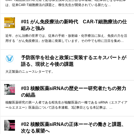
は、従来CAR-T細胞療法の課題と、柳生先生が開発されている新たな…
#01 がん免疫療法の新時代 CAR-T細胞療法の仕
組みと強み
近年、がん治療の世界では、従来の手術・放射線・化学療法に加え、免疫の力を活
用する「がん免疫療法」が急速に発展しています。その中でも特に注目を集め…
予防医学を社会と政策に実装するエキスパートが
語る、現状と今後の課題
大正製薬のニュースレターです。
#03 核酸医薬siRNAの歴史ーー研究者たちの努力
の結晶
核酸医薬研究の第一人者である程先生が核酸医薬の一種である siRNA（エスアイア
ールエヌエー）医薬品について語る本連載、3記事目となる本記事は、…
#02 核酸医薬siRNAの正体ーーその働きと課題、
次なる展望へ