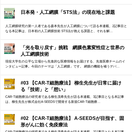
日本発・人工網膜「STS法」の現在地と課題
人工網膜研究の第一人者である森本先生が人工網膜について語る本連載、2記事目と
なる本記事は、日本初の人工網膜技術 STS法が抱える課題と、それを解…
「光を取り戻す」挑戦 網膜色素変性症と世界の
人工網膜技術
現役大学生の公平な立場から先進的な医療情報をお届けする、先進医療チームのイ
ンタビュー記事。今回のテーマは「人工網膜」です。 網膜の機能を補うデバ…
#03 【CAR-T細胞療法】 柳生先生が日常に届け
る「技術」と「想い」
CAR-T細胞療法の研究者である柳生茂希先生が語る本連載、3記事目となる本記事
は、柳生先生が株式会社A-SEEDSで開発する新規CAR-T細胞療…
#02 【CAR-T細胞療法】 A-SEEDSが目指す、固
形がんに効く免疫療法
CAR-T細胞療法の研究者である柳生茂希先生が語る本連載、2記事目となる本記事