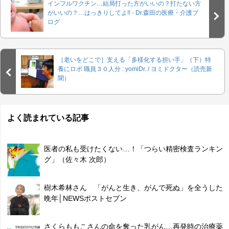
インフルワクチン…結局打った方がいいの？打たない方
がいいの？…はっきりしてよ!! - Dr.森田の医療・介護ブ
ログ
［老いをどこで］支える「多様化する担い手」（下）特
養にロボ 職員３０人分 : yomiDr. / ヨミドクター（読売新
聞）
よく読まれている記事
医者の私も受けたくない…！「つらい精密検査ランキン
グ」（佐々木 次郎）
樹木希林さん 「がんと生き、がんで死ぬ」を全うした
晩年│NEWSポストセブン
さくらももこさんの命を奪った乳がん…再発時の治療薬