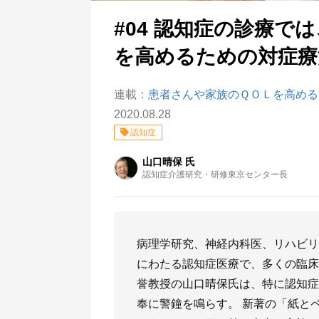
#04 認知症の診療で
を高めるための対症療
連載：
患者さんや家族のＱＯＬを高める
2020.08.28
認知症
山口晴保 氏
認知症介護研究・研修東京センター長
病理学研究、神経内科医、リハビリ
にわたる認知症医療で、多くの臨床
誉教授の山口晴保氏は、特に認知症
奉に警鐘を鳴らす。 新著の「紙とペ