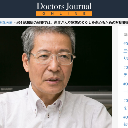
実践医療
>
#04 認知症の診療では、患者さんや家族のＱＯＬを高めるための対症療
同
#
三
り
#
テ
#
一
#
を
#
知