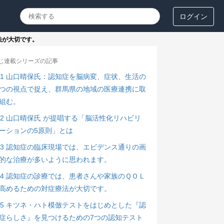
ログイン
法が大切です。
じ連載シリーズの記事
01 山口晴保氏：認知症を脳病変、症状、生活の
つの視点で捉え、群馬県の地域の医療連携に取
組む。
02 山口晴保氏 が提唱する「脳活性化リハビリ
ーションの5原則」とは
03 認知症の臨床現場では、エビデンス通りの画
的な治療が多いように思われます。
04 認知症の診療では、患者さんや家族のＱＯＬ
高めるための対症療法が大切です。
05 キツネ・ハト模倣テストをはじめとした『認
症らしさ』を見つけるための7つの認知テスト