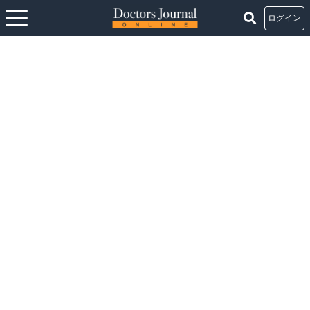
ログイン
ホーム
>
在宅医療で大切なのは、患者さんへの共感力です
>
#01 【内田貞輔氏】
在宅医療とはその人の人生をずっと支えていく医療
#01 【内田貞輔氏】在宅医療とはその人の人生をず
っと支えていく医療
連載：
在宅医療で大切なのは、患者さんへの共感力です
2020.09.14
select
在宅診療
地域医療